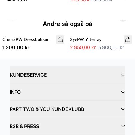
Previous slide
Next s
Andre så også på
SALE
CherraPW Dressbukser
NYHET
SysPW Yttertøy
1 200,00 kr
2 950,00 kr
5 900,00 kr
KUNDESERVICE
INFO
PART TWO & YOU KUNDEKLUBB
B2B & PRESS