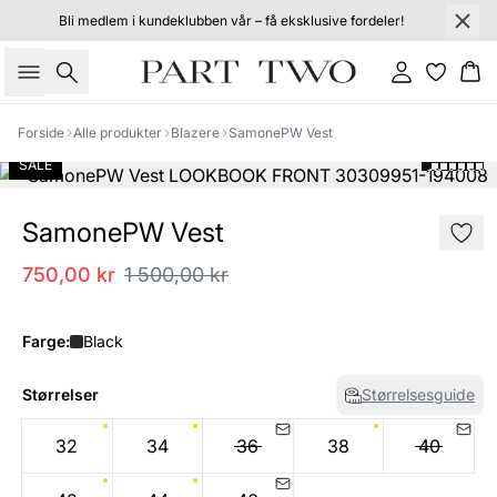
Bli medlem i kundeklubben vår – få eksklusive fordeler!
Søk
Logg inn
Ha
Forside
Alle produkter
Blazere
SamonePW Vest
SALE
SamonePW Vest
750,00 kr
1 500,00 kr
Farge:
Black
Størrelser
Størrelsesguide
32
34
36
38
40