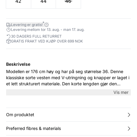
42
44
46
*
Levering er gratis!
Levering mellom tor 13. aug. - man 17. aug.
30 DAGERS FULL RETURRET
GRATIS FRAKT VED KJØP OVER 699 NOK
Beskrivelse
Modellen er 176 cm høy og har på seg størrelse 36. Denne
klassiske sorte vesten med V-utringning og knapper er laget i
et lett strukturert materiale. Den korte lengden gjør den
perfekt til lag-på-lag-styling – bruk den med T-skjorte og
Vis mer
jeans til hverdags, eller med dressbukser for en pyntet stil.
Om produktet
Preferred fibres & materials