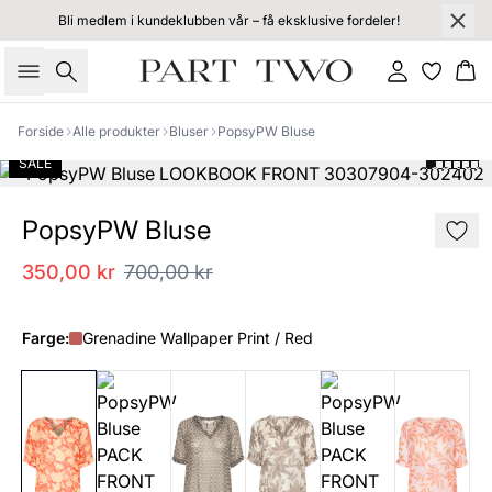
Bli medlem i kundeklubben vår – få eksklusive fordeler!
Søk
Logg inn
Ha
Forside
Alle produkter
Bluser
PopsyPW Bluse
SALE
PopsyPW Bluse
350,00 kr
700,00 kr
Farge:
Grenadine Wallpaper Print / Red