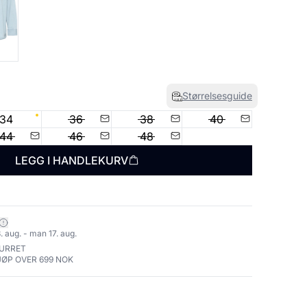
Størrelsesguide
34
36
38
40
44
46
48
LEGG I HANDLEKURV
. aug. - man 17. aug.
TURRET
JØP OVER 699 NOK