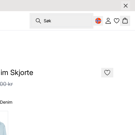
Søk
Logg inn
Hand
SALE
im Skjorte
,00 kr
 Denim