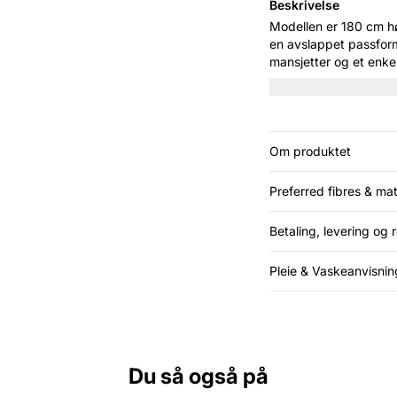
Beskrivelse
Modellen er 180 cm høy og har p
en avslappet passfor
mansjetter og et enke
for et kult denim-på-d
Om produktet
Preferred fibres & mat
Betaling, levering og r
Pleie & Vaskeanvisnin
Du så også på