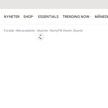
NYHETER
SHOP
ESSENTIALS
TRENDING NOW
MÅNEDE
Forside
Alle produkter
Skjorter
NorlyPW Denim Skjorte
SALE
Previous slide