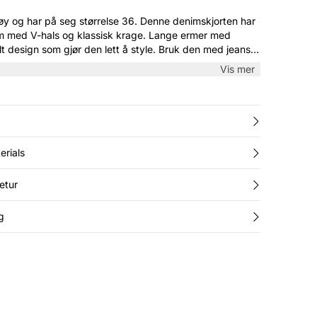
å seg størrelse 36. Denne denimskjorten har
m med V-hals og klassisk krage. Lange ermer med
lt design som gjør den lett å style. Bruk den med jeans
enim-uttrykk eller med skjørt for en mykere stil.
Vis mer
erials
etur
g