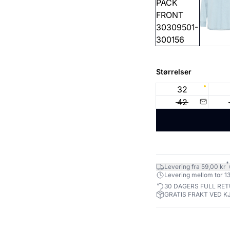
Størrelser
32
42
*
Levering fra 59,00 kr
Levering mellom tor 13
30 DAGERS FULL RE
GRATIS FRAKT VED K