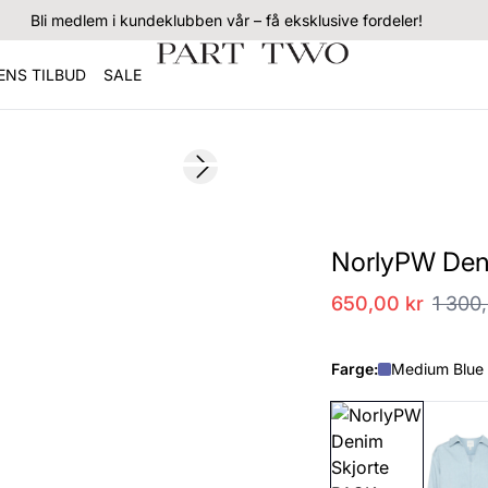
Bli medlem i kundeklubben vår – få eksklusive fordeler!
NS TILBUD
SALE
SALE
Next slide
NorlyPW Den
650,00 kr
1 300
Farge:
Medium Blue