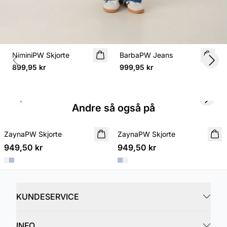
NiminiPW Skjorte
BarbaPW Jeans
Previous slide
Next
899,95 kr
999,95 kr
Previous slide
Next s
Andre så også på
ZaynaPW Skjorte
NYHET
ZaynaPW Skjorte
NYHET
949,50 kr
949,50 kr
KUNDESERVICE
INFO