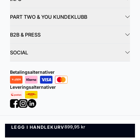
PART TWO & YOU KUNDEKLUBB
B2B & PRESS
SOCIAL
Betalingsalternativer
Leveringsalternativer
Personvernregler
Vilkår og betingelser
899,95 kr
LEGG I HANDLEKURV
LEGG I HANDLEKURV
©
DK Company Online AS
2026