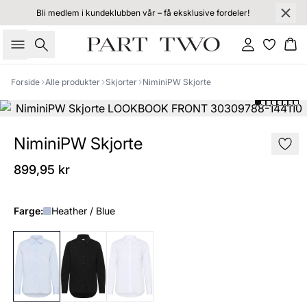
Bli medlem i kundeklubben vår – få eksklusive fordeler!
Søk
Logg inn
Ha
Forside
Alle produkter
Skjorter
NiminiPW Skjorte
NiminiPW Skjorte
899,95 kr
Farge:
Heather / Blue