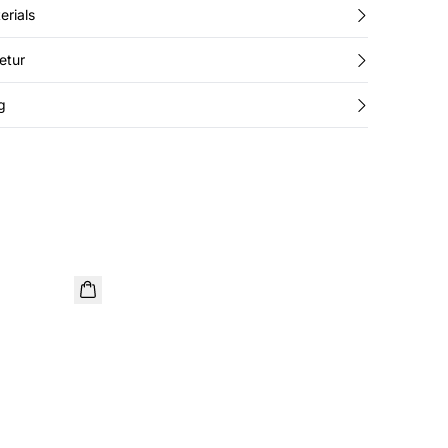
erials
etur
g