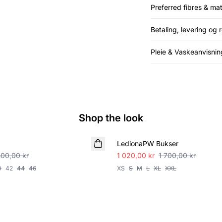
Preferred fibres & mat
Betaling, levering og r
Pleie & Vaskeanvisnin
Shop the look
SALE
LedionaPW Bukser
500,00 kr
1 020,00 kr
1 700,00 kr
0
42
44
46
XS
S
M
L
XL
XXL