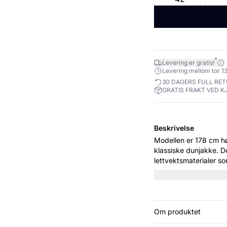
*
Levering er gratis!
Levering mellom tor 13
30 DAGERS FULL RE
GRATIS FRAKT VED K
Beskrivelse
Modellen er 178 cm høy og har
klassiske dunjakke. D
lettvektsmaterialer s
krage og store lommer,
dager. Perfekt for bå
Om produktet