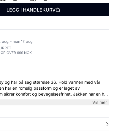
LEGG I HANDLEKURV
. aug. - man 17. aug.
TURRET
JØP OVER 699 NOK
 på seg størrelse 36. Hold varmen med vår
en har en romslig passform og er laget av
om sikrer komfort og bevegelsesfrihet. Jakken har en høy
 som gir et stilfullt og praktisk utseende for kalde
Vis mer
de hverdagsbruk og utendørsaktiviteter.