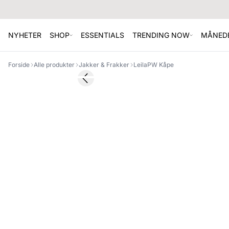
NYHETER
SHOP
ESSENTIALS
TRENDING NOW
MÅNEDE
Forside
Alle produkter
Jakker & Frakker
LeilaPW Kåpe
SALE
Previous slide