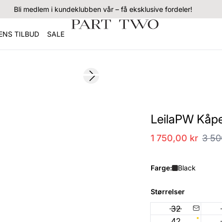
Bli medlem i kundeklubben vår – få eksklusive fordeler!
NS TILBUD
SALE
SALE
Next slide
LeilaPW Kåp
1 750,00 kr
3 50
Farge:
Black
Størrelser
32
42