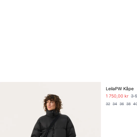
SALE
LeilaPW Kåpe
1 750,00 kr
3 
32
34
36
38
4