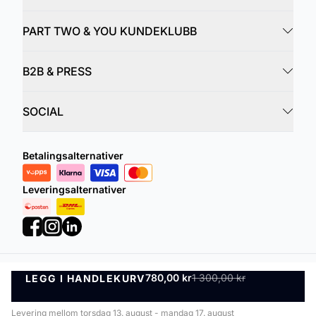
PART TWO & YOU KUNDEKLUBB
B2B & PRESS
SOCIAL
Betalingsalternativer
Leveringsalternativer
780,00 kr
1 300,00 kr
LEGG I HANDLEKURV
Personvernregler
Vilkår og betingelser
LEGG I HANDLEKURV
©
DK Company Online AS
2026
Levering mellom torsdag 13. august - mandag 17. august