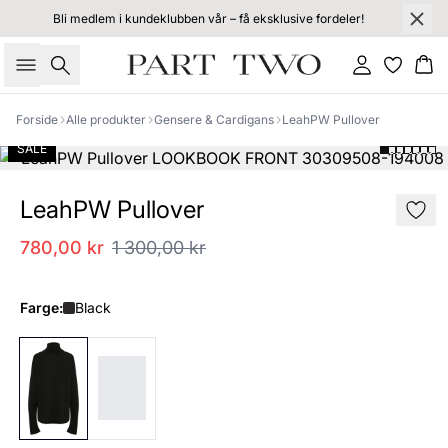
Bli medlem i kundeklubben vår – få eksklusive fordeler!
Søk
Logg inn
Ha
Forside
Alle produkter
Gensere & Cardigans
LeahPW Pullover
SALE
LeahPW Pullover
780,00 kr
1 300,00 kr
Farge:
Black