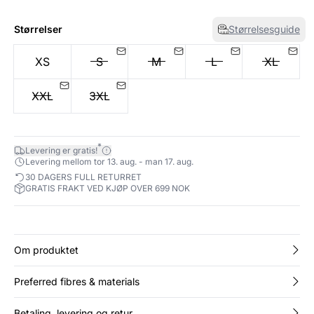
Størrelser
Størrelsesguide
XS
S
M
L
XL
XXL
3XL
*
Levering er gratis!
Levering mellom tor 13. aug. - man 17. aug.
30 DAGERS FULL RETURRET
GRATIS FRAKT VED KJØP OVER 699 NOK
Om produktet
Preferred fibres & materials
Betaling, levering og retur