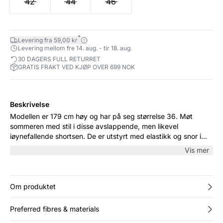
42
44
46
*
Levering fra 59,00 kr
Levering mellom fre 14. aug. - tir 18. aug.
30 DAGERS FULL RETURRET
GRATIS FRAKT VED KJØP OVER 699 NOK
Beskrivelse
Modellen er 179 cm høy og har på seg størrelse 36. Møt
sommeren med stil i disse avslappende, men likevel
iøynefallende shortsen. De er utstyrt med elastikk og snor i
livet for optimal komfort, mens det klassiske snittet gjør dem
Vis mer
allsidige for enhver anledning. Perfekt å kombinere med en
enkel topp og joggesko.
Om produktet
Preferred fibres & materials