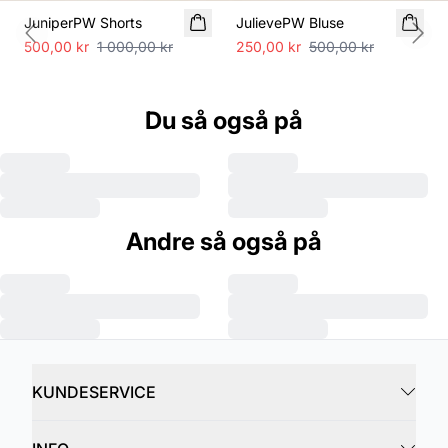
JuniperPW Shorts
JulievePW Bluse
Previous slide
Next
500,00 kr
1 000,00 kr
250,00 kr
500,00 kr
Du så også på
Andre så også på
KUNDESERVICE