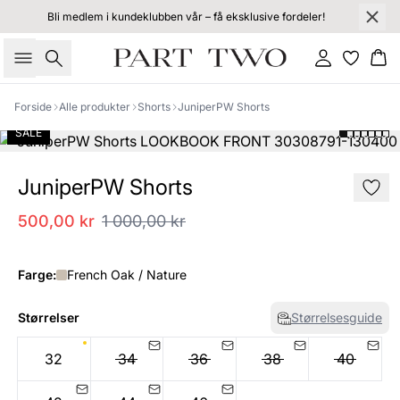
Bli medlem i kundeklubben vår – få eksklusive fordeler!
Søk
Logg inn
Ha
Forside
Alle produkter
Shorts
JuniperPW Shorts
SALE
JuniperPW Shorts
500,00 kr
1 000,00 kr
Farge:
French Oak / Nature
Størrelser
Størrelsesguide
32
34
36
38
40