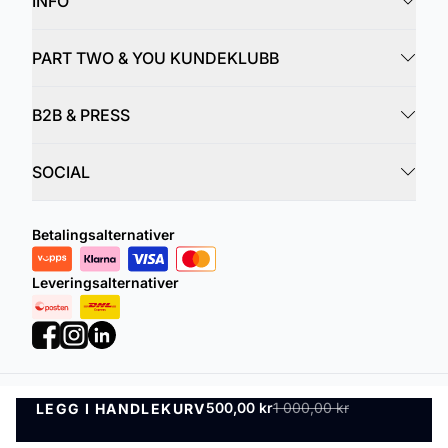
INFO
PART TWO & YOU KUNDEKLUBB
B2B & PRESS
SOCIAL
Betalingsalternativer
Leveringsalternativer
500,00 kr
1 000,00 kr
LEGG I HANDLEKURV
Personvernregler
Vilkår og betingelser
LEGG I HANDLEKURV
©
DK Company Online AS
2026