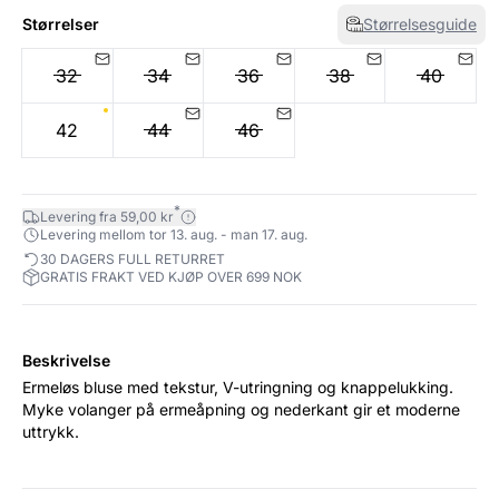
Størrelser
Størrelsesguide
32
34
36
38
40
42
44
46
*
Levering fra 59,00 kr
Levering mellom tor 13. aug. - man 17. aug.
30 DAGERS FULL RETURRET
GRATIS FRAKT VED KJØP OVER 699 NOK
Beskrivelse
Ermeløs bluse med tekstur, V-utringning og knappelukking.
Myke volanger på ermeåpning og nederkant gir et moderne
uttrykk.