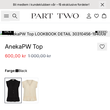
Bli medlem i kundeklubben vår – få eksklusive fordeler!
Søk
Logg inn
Ha
SALE
AnekaPW Top
600,00 kr
1 000,00 kr
Farge:
Black