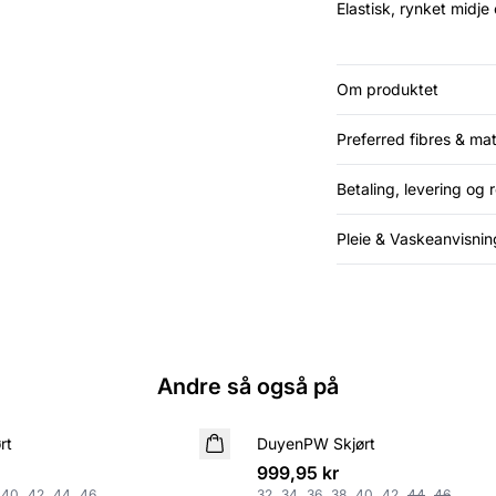
Elastisk, rynket midj
Om produktet
Preferred fibres & mat
Betaling, levering og r
Pleie & Vaskeanvisnin
Andre så også på
rt
DuyenPW Skjørt
NYHET
999,95 kr
40
42
44
46
32
34
36
38
40
42
44
46