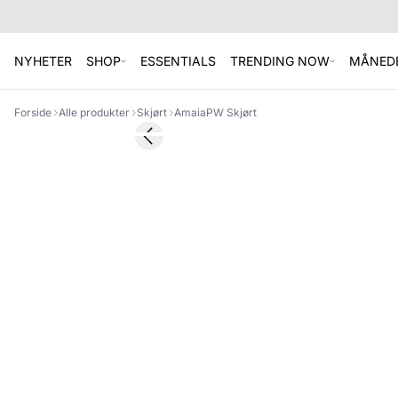
NYHETER
SHOP
ESSENTIALS
TRENDING NOW
MÅNEDE
Forside
Alle produkter
Skjørt
AmaiaPW Skjørt
SALE
Previous slide