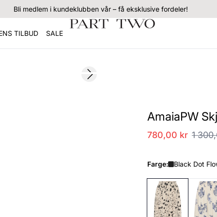
Bli medlem i kundeklubben vår – få eksklusive fordeler!
NS TILBUD
SALE
SALE
Next slide
AmaiaPW Skj
780,00 kr
1 300,
Farge:
Black Dot Flo