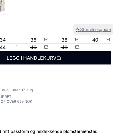
Størrelsesguide
34
36
38
40
44
46
48
LEGG I HANDLEKURV
. aug. - man 17. aug.
TURRET
JØP OVER 699 NOK
d rett passform og heldekkende blomstermønster.