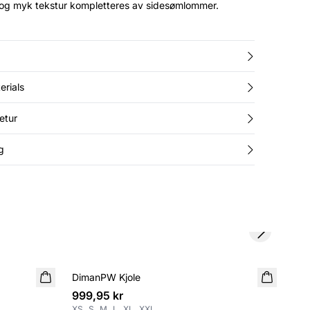
e og myk tekstur kompletteres av sidesømlommer.
erials
etur
g
Next slide
DimanPW Kjole
NYHET
Vig
N
999,95 kr
1 7
XS
S
M
L
XL
XXL
32