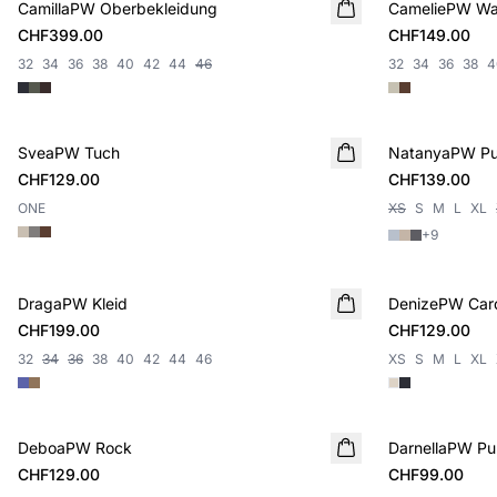
CamillaPW Oberbekleidung
NEUHEIT
CameliePW Wa
NEUHEIT
CHF399.00
CHF149.00
32
34
36
38
40
42
44
46
32
34
36
38
4
SveaPW Tuch
NEUHEIT
NatanyaPW Pul
NEUHEIT
CHF129.00
CHF139.00
ONE
XS
S
M
L
XL
+
9
DragaPW Kleid
NEUHEIT
DenizePW Car
NEUHEIT
CHF199.00
CHF129.00
32
34
36
38
40
42
44
46
XS
S
M
L
XL
DeboaPW Rock
NEUHEIT
DarnellaPW Pul
NEUHEIT
CHF129.00
CHF99.00