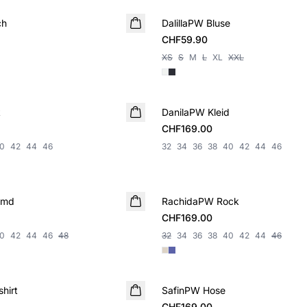
ch
DalillaPW Bluse
NEUHEIT
CHF59.90
XS
S
M
L
XL
XXL
k
DanilaPW Kleid
NEUHEIT
CHF169.00
0
42
44
46
32
34
36
38
40
42
44
46
emd
RachidaPW Rock
NEUHEIT
CHF169.00
0
42
44
46
48
32
34
36
38
40
42
44
46
hirt
SafinPW Hose
NEUHEIT
CHF169.00