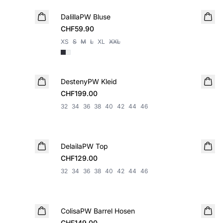
DalillaPW Bluse
NEUHEIT
CHF59.90
XS
S
M
L
XL
XXL
DestenyPW Kleid
NEUHEIT
CHF199.00
32
34
36
38
40
42
44
46
DelailaPW Top
NEUHEIT
CHF129.00
32
34
36
38
40
42
44
46
ColisaPW Barrel Hosen
NEUHEIT
CHF149.00