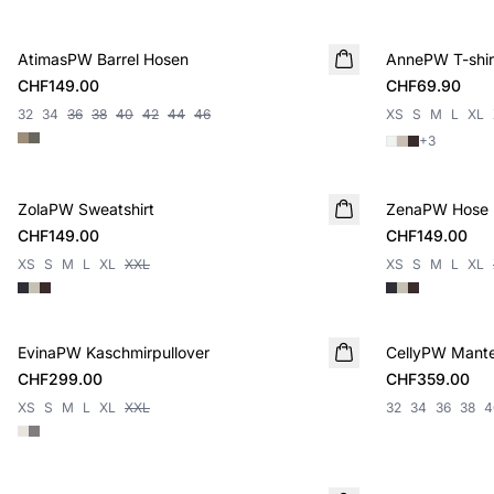
AtimasPW Barrel Hosen
NEUHEIT
AnnePW T-shir
NEUHEIT
CHF149.00
CHF69.90
32
34
36
38
40
42
44
46
XS
S
M
L
XL
+
3
ZolaPW Sweatshirt
NEUHEIT
ZenaPW Hose
NEUHEIT
CHF149.00
CHF149.00
XS
S
M
L
XL
XXL
XS
S
M
L
XL
EvinaPW Kaschmirpullover
NEUHEIT
CellyPW Mante
NEUHEIT
CHF299.00
CHF359.00
XS
S
M
L
XL
XXL
32
34
36
38
4