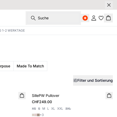
Suche
Einloggen
Ware
G 1-2 WERKTAGE
urpose
Made To Match
Filter und Sortierung
SillePW Pullover
NEUHEIT
CHF249.00
XS
S
M
L
XL
XXL
3XL
+
3