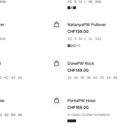
XXL
XS
S
M
L
XL
XXL
er
NatanyaPW Pullover
NEUHEIT
CHF139.00
XXL
XS
S
M
L
XL
XXL
+
9
d
DonePW Rock
NEUHEIT
CHF149.00
0
42
44
46
32
34
36
38
40
42
44
46
se
PontaPW Hose
NEUHEIT
CHF169.00
0
42
44
46
In vielen Größen erhältlich