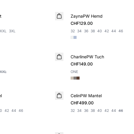
t
ZaynaPW Hemd
NEUHEIT
CHF129.00
XXL
3XL
32
34
36
38
40
42
44
46
CharlinePW Tuch
NEUHEIT
CHF149.00
XXL
ONE
l
CelinPW Mantel
NEUHEIT
CHF499.00
0
42
44
46
32
34
36
38
40
42
44
46