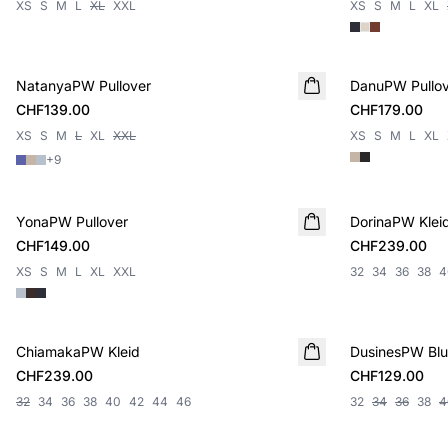
XS
S
M
L
XL
XXL
XS
S
M
L
XL
NatanyaPW Pullover
NEUHEIT
DanuPW Pullov
NEUHEIT
CHF139.00
CHF179.00
XS
S
M
L
XL
XXL
XS
S
M
L
XL
+
9
YonaPW Pullover
NEUHEIT
DorinaPW Klei
NEUHEIT
CHF149.00
CHF239.00
XS
S
M
L
XL
XXL
32
34
36
38
4
ChiamakaPW Kleid
NEUHEIT
DusinesPW Blu
NEUHEIT
CHF239.00
CHF129.00
32
34
36
38
40
42
44
46
32
34
36
38
4