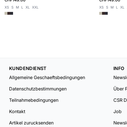
XS
S
M
L
XL
XXL
XS
S
M
L
XL
KUNDENDIENST
INFO
Allgemeine Geschaeftsbedingungen
Newsle
Datenschutzbestimmungen
Über 
Teilnahmebedingungen
CSR 
Kontakt
Job
Artikel zurucksenden
Newsle