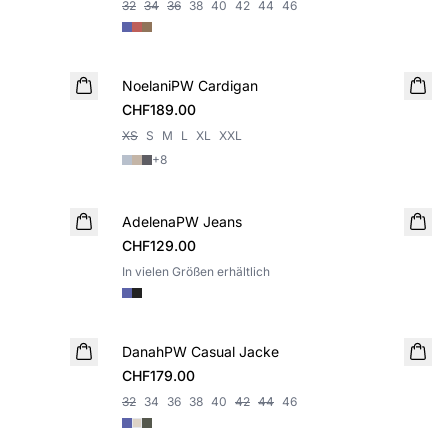
32
34
36
38
40
42
44
46
NoelaniPW Cardigan
NEUHEIT
CHF189.00
XS
S
M
L
XL
XXL
+
8
AdelenaPW Jeans
NEUHEIT
CHF129.00
In vielen Größen erhältlich
DanahPW Casual Jacke
NEUHEIT
CHF179.00
32
34
36
38
40
42
44
46