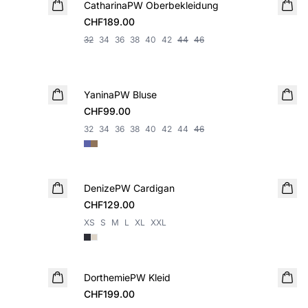
CatharinaPW Oberbekleidung
NEUHEIT
CHF189.00
32
34
36
38
40
42
44
46
YaninaPW Bluse
NEUHEIT
CHF99.00
32
34
36
38
40
42
44
46
DenizePW Cardigan
NEUHEIT
CHF129.00
XS
S
M
L
XL
XXL
DorthemiePW Kleid
NEUHEIT
CHF199.00