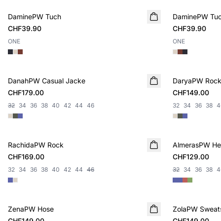
DaminePW Tuch
NEUHEIT
DaminePW Tu
NEUHEIT
CHF39.90
CHF39.90
ONE
ONE
DanahPW Casual Jacke
NEUHEIT
DaryaPW Roc
NEUHEIT
CHF179.00
CHF149.00
32
34
36
38
40
42
44
46
32
34
36
38
4
RachidaPW Rock
NEUHEIT
AlmerasPW H
NEUHEIT
CHF169.00
CHF129.00
32
34
36
38
40
42
44
46
32
34
36
38
4
ZenaPW Hose
NEUHEIT
ZolaPW Sweats
NEUHEIT
CHF149.00
CHF149.00