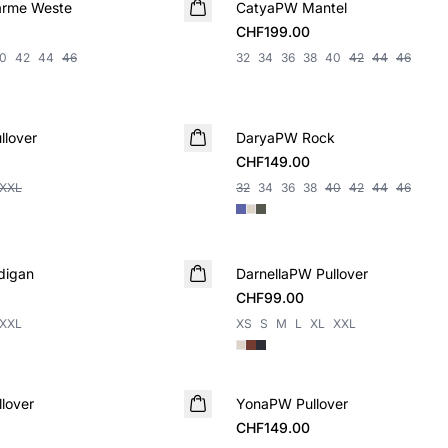
rme Weste
CatyaPW Mantel
NEUHEIT
CHF199.00
0
42
44
46
32
34
36
38
40
42
44
46
lover
DaryaPW Rock
NEUHEIT
CHF149.00
XXL
32
34
36
38
40
42
44
46
digan
DarnellaPW Pullover
NEUHEIT
CHF99.00
XXL
XS
S
M
L
XL
XXL
lover
YonaPW Pullover
NEUHEIT
CHF149.00