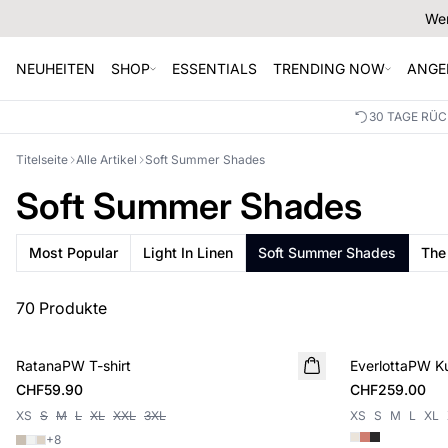
Wer
NEUHEITEN
SHOP
ESSENTIALS
TRENDING NOW
ANGE
30 TAGE RÜ
Titelseite
Alle Artikel
Soft Summer Shades
Soft Summer Shades
Most Popular
Light In Linen
Soft Summer Shades
The
70 Produkte
RatanaPW T-shirt
NEUHEIT
EverlottaPW K
NEUHEIT
CHF59.90
CHF259.00
XS
S
M
L
XL
XXL
3XL
XS
S
M
L
XL
+
8