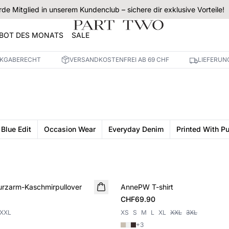
de Mitglied in unserem Kundenclub – sichere dir exklusive Vorteile!
BOT DES MONATS
SALE
CKGABERECHT
VERSANDKOSTENFREI AB 69 CHF
LIEFERUN
 Blue Edit
Occasion Wear
Everyday Denim
Printed With P
urzarm-Kaschmirpullover
AnnePW T-shirt
NEUHEIT
CHF69.90
XXL
XS
S
M
L
XL
XXL
3XL
+
3