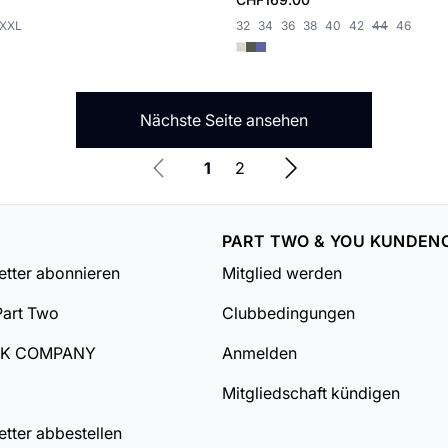
XXL
32
34
36
38
40
42
44
46
Nächste Seite ansehen
1
2
PART TWO & YOU KUNDEN
tter abonnieren
Mitglied werden
Part Two
Clubbedingungen
DK COMPANY
Anmelden
Mitgliedschaft kündigen
tter abbestellen