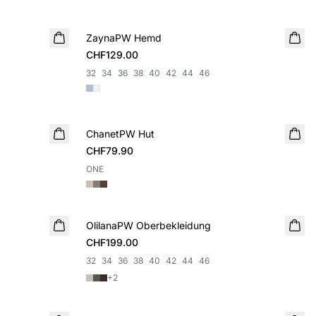
ZaynaPW Hemd
NEUHEIT
CHF129.00
32
34
36
38
40
42
44
46
ChanetPW Hut
NEUHEIT
CHF79.90
ONE
OlilanaPW Oberbekleidung
NEUHEIT
CHF199.00
32
34
36
38
40
42
44
46
+
2