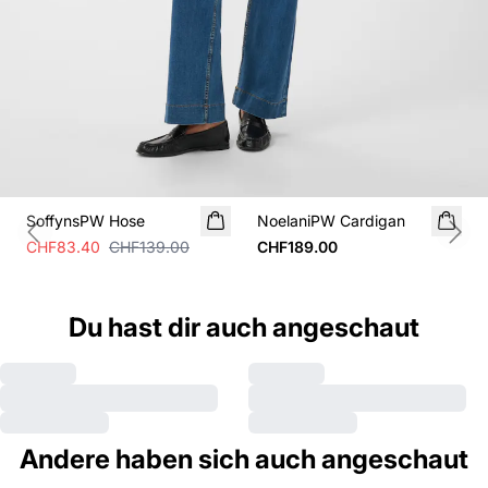
SALE
SoffynsPW Hose
NoelaniPW Cardigan
Previous slide
Next
CHF83.40
CHF139.00
CHF189.00
Du hast dir auch angeschaut
Andere haben sich auch angeschaut