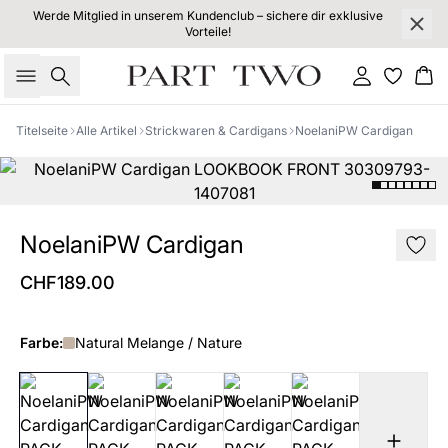
Werde Mitglied in unserem Kundenclub – sichere dir exklusive
Vorteile!
Suche
Einloggen
Wa
Titelseite
Alle Artikel
Strickwaren & Cardigans
NoelaniPW Cardigan
NoelaniPW Cardigan
CHF189.00
Farbe:
Natural Melange / Nature