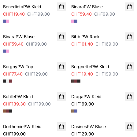
BenedictaPW Kleid
BinaraPW Bluse
CHF119.40
CHF199.00
CHF59.40
CHF99.00
SALE
SALE
BinaraPW Bluse
BibbiPW Rock
CHF59.40
CHF99.00
CHF101.40
CHF169.00
SALE
SALE
BorgnyPW Top
BorgnettePW Kleid
CHF77.40
CHF129.00
CHF119.40
CHF199.00
SALE
BotillePW Kleid
DragaPW Kleid
NEUHEIT
CHF139.30
CHF199.00
CHF199.00
DorthemiePW Kleid
NEUHEIT
DusinesPW Bluse
NEUHEIT
CHF199.00
CHF129.00