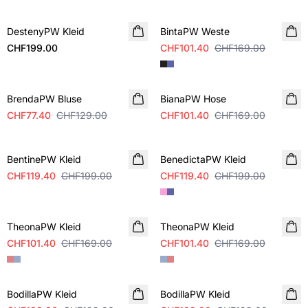
SALE
DestenyPW Kleid
NEUHEIT
BintaPW Weste
CHF199.00
CHF101.40
CHF169.00
SALE
SALE
BrendaPW Bluse
BianaPW Hose
CHF77.40
CHF129.00
CHF101.40
CHF169.00
SALE
SALE
BentinePW Kleid
BenedictaPW Kleid
CHF119.40
CHF199.00
CHF119.40
CHF199.00
SALE
SALE
TheonaPW Kleid
TheonaPW Kleid
CHF101.40
CHF169.00
CHF101.40
CHF169.00
SALE
SALE
BodillaPW Kleid
BodillaPW Kleid