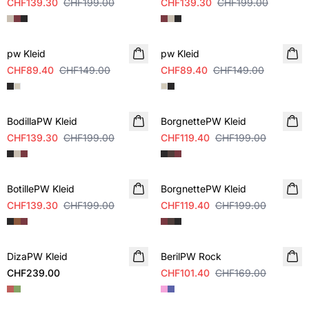
CHF139.30
CHF199.00
CHF139.30
CHF199.00
SALE
SALE
pw Kleid
pw Kleid
CHF89.40
CHF149.00
CHF89.40
CHF149.00
SALE
SALE
BodillaPW Kleid
BorgnettePW Kleid
CHF139.30
CHF199.00
CHF119.40
CHF199.00
SALE
SALE
BotillePW Kleid
BorgnettePW Kleid
CHF139.30
CHF199.00
CHF119.40
CHF199.00
SALE
DizaPW Kleid
NEUHEIT
BerilPW Rock
CHF239.00
CHF101.40
CHF169.00
SALE
SALE