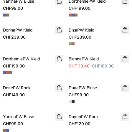
YaninaPW Bluse
NEUHEIT
DorthemiePW Kleid
NEUHEIT
CHF99.00
CHF199.00
DorinaPW Kleid
NEUHEIT
DizaPW Kleid
NEUHEIT
CHF239.00
CHF239.00
SALE
DorthemiePW Kleid
NEUHEIT
BiannaPW Kleid
CHF199.00
CHF113.40
CHF189.00
DonePW Rock
NEUHEIT
DuaaPW Bluse
NEUHEIT
CHF149.00
CHF99.00
YaninaPW Bluse
NEUHEIT
DuyenPW Rock
NEUHEIT
CHF99.00
CHF129.00