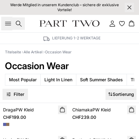
Werde Mitglied in unserem Kundenclub – sichere dir exklusive
Vorteile!
Suche
Einloggen
Wa
LIEFERUNG 1-2 WERKTAGE
Titelseite
Alle Artikel
Occasion Wear
Occasion Wear
Most Popular
Light In Linen
Soft Summer Shades
The
Filter
Sortierung
DragaPW Kleid
NEUHEIT
ChiamakaPW Kleid
NEUHEIT
CHF199.00
CHF239.00