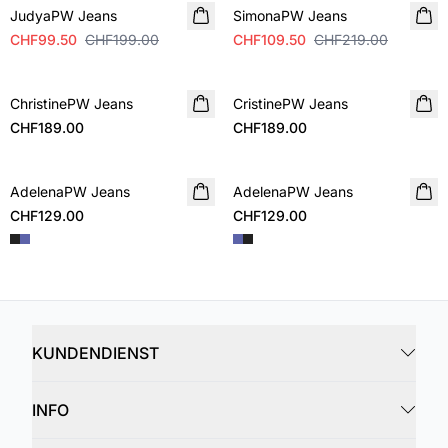
JudyaPW Jeans
SimonaPW Jeans
CHF99.50
CHF199.00
CHF109.50
CHF219.00
ChristinePW Jeans
NEUHEIT
CristinePW Jeans
NEUHEIT
CHF189.00
CHF189.00
AdelenaPW Jeans
NEUHEIT
AdelenaPW Jeans
NEUHEIT
CHF129.00
CHF129.00
KUNDENDIENST
INFO