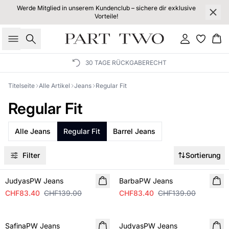
Werde Mitglied in unserem Kundenclub – sichere dir exklusive
Vorteile!
Suche
Einloggen
Wa
30 TAGE RÜCKGABERECHT
Titelseite
Alle Artikel
Jeans
Regular Fit
Regular Fit
Alle Jeans
Regular Fit
Barrel Jeans
Filter
Sortierung
SALE
SALE
JudyasPW Jeans
BarbaPW Jeans
CHF83.40
CHF139.00
CHF83.40
CHF139.00
SALE
SALE
SafinaPW Jeans
JudyasPW Jeans