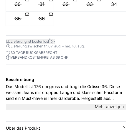
30
31
32
33
34
35
36
*
Lieferung ist kostenlos!
Lieferung zwischen fr. 07. aug. - mo. 10. aug.
30 TAGE RÜCKGABERECHT
VERSANDKOSTENFREI AB 69 CHF
Beschreibung
Das Modell ist 176 cm gross und trägt die Grösse 36. Diese
weissen Jeans mit cropped Länge und klassischer Passform
sind ein Must-have in Ihrer Garderobe. Hergestellt aus
weicher Baumwolle mit etwas Stretch für optimalen Komfort.
Mehr anzeigen
Kombinieren Sie sie mit einem Hemd oder einer leichten Bluse
für einen frischen und zeitlosen Look.
Über das Produkt