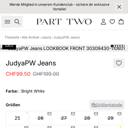
Werde Mitglied in unserem Kundenclub – sichere dir exklusive
Vorteile!
Suche
Einloggen
Wa
Titelseite
Alle Artikel
Jeans
JudyaPW Jeans
SALE
JudyaPW Jeans
CHF99.50
CHF199.00
Farbe:
Bright White
Größen
Größentabelle
25
26
27
28
29