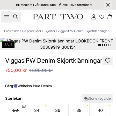
Bli medlem i vår kundklubb – få exklusiva förmåner!
Sök
Logga in
Ko
Förstasida
Ala produkter
Skjortor
ViggasiPW Denim Skjortklänningar
SALE
ViggasiPW Denim Skjortklänningar
750,00 kr
1 500,00 kr
Färg:
Whiteish Blue Denim
Storlekar
Storleksguide
32
34
36
38
40