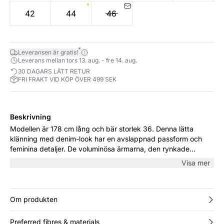
42
44
46
*
Leveransen är gratis!
Leverans mellan tors 13. aug. - fre 14. aug.
30 DAGARS LÄTT RETUR
FRI FRAKT VID KÖP ÖVER 499 SEK
Beskrivning
Modellen är 178 cm lång och bär storlek 36. Denna lätta
klänning med denim-look har en avslappnad passform och
feminina detaljer. De voluminösa ärmarna, den rynkade
kragen och de skiktade snitten ger ett romantiskt uttryck.
Visa mer
Perfekt för både vardagsbruk och mysiga tillfällen – styla den
med stövlar eller sandaler för en avslappnad men elegant
look.
Om produkten
Preferred fibres & materials