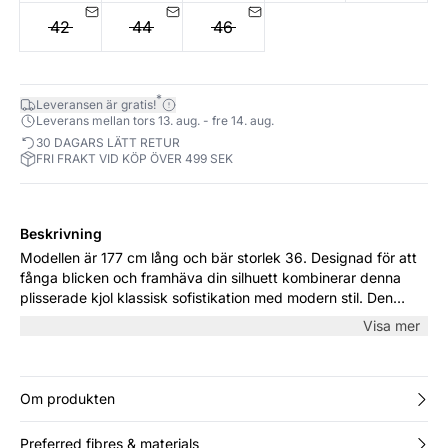
42
44
46
*
Leveransen är gratis!
Leverans mellan tors 13. aug. - fre 14. aug.
30 DAGARS LÄTT RETUR
FRI FRAKT VID KÖP ÖVER 499 SEK
Beskrivning
Modellen är 177 cm lång och bär storlek 36. Designad för att
fånga blicken och framhäva din silhuett kombinerar denna
plisserade kjol klassisk sofistikation med modern stil. Den
långa längden och de fina vecken lägger till en luftig och
Visa mer
romantisk touch, medan den mångsidiga designen gör den
lätt att styla med allt från en tajt topp till en mysig stickad
tröja.
Om produkten
Preferred fibres & materials