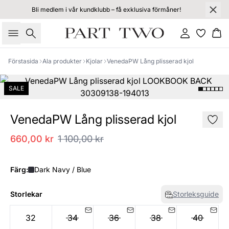
Bli medlem i vår kundklubb – få exklusiva förmåner!
Sök
Logga in
Ko
Förstasida
Ala produkter
Kjolar
VenedaPW Lång plisserad kjol
SALE
VenedaPW Lång plisserad kjol
660,00 kr
1 100,00 kr
Färg:
Dark Navy / Blue
Storlekar
Storleksguide
32
34
36
38
40