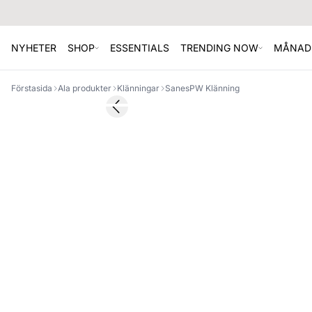
NYHETER
SHOP
ESSENTIALS
TRENDING NOW
MÅNAD
Förstasida
Ala produkter
Klänningar
SanesPW Klänning
SALE
Previous slide