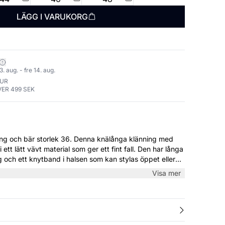
LÄGG I VARUKORG
. aug. - fre 14. aug.
TUR
VER 499 SEK
rlek 36. Denna knälånga klänning med
ett lätt vävt material som ger ett fint fall. Den har långa
 och ett knytband i halsen som kan stylas öppet eller
e vardag och speciella tillfällen.
Visa mer