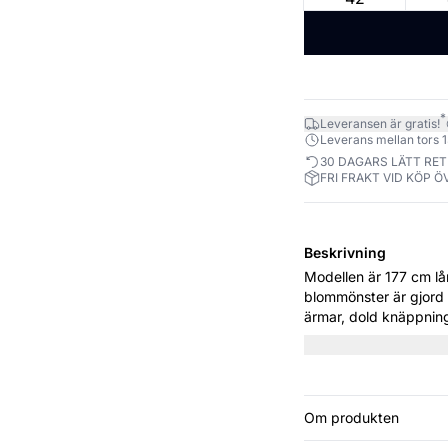
*
Leveransen är gratis!
Leverans mellan tors 13
30 DAGARS LÄTT RE
FRI FRAKT VID KÖP Ö
Beskrivning
Modellen är 177 cm lång och bär sto
blommönster är gjord i 
ärmar, dold knäppning
stängt. Perfekt för båd
Om produkten