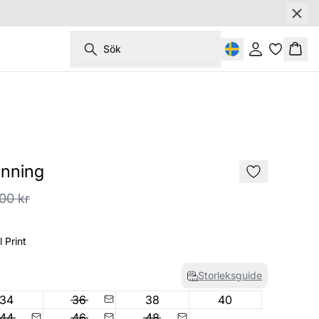
Sök
Logga in
Korg
SALE
nning
00 kr
 Print
Storleksguide
34
36
38
40
44
46
48