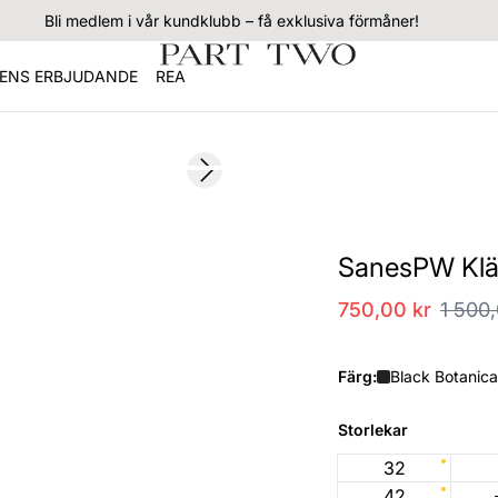
Bli medlem i vår kundklubb – få exklusiva förmåner!
ENS ERBJUDANDE
REA
SALE
Next slide
SanesPW Klä
750,00 kr
1 500,
Färg:
Black Botanical
Storlekar
32
42