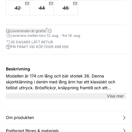
42
44
46
*
Leveransen är gratis!
Leverans mellan tors 13. aug. - fre 14. aug.
30 DAGARS LÄTT RETUR
FRI FRAKT VID KÖP ÖVER 499 SEK
Beskrivning
Modellen är 174 cm lång och bär storlek 36. Denna
skjortklänning i denim med lång ärm har ett klassiskt och
tidlöst uttryck. Bröstfickor, knäppning framtill och ett
knytband i midjan ger en smickrande silhuett. Passar både till
Visa mer
vardags och mer uppklädda tillfällen – styla med stövlar eller
loafers.
Om produkten
Preferred fibres & materials