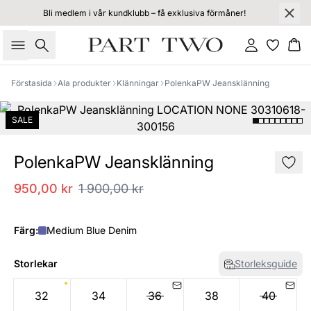
Bli medlem i vår kundklubb – få exklusiva förmåner!
Sök
Logga in
Ko
Förstasida
Ala produkter
Klänningar
PolenkaPW Jeansklänning
SALE
PolenkaPW Jeansklänning
950,00 kr
1 900,00 kr
Färg:
Medium Blue Denim
Storlekar
Storleksguide
32
34
36
38
40