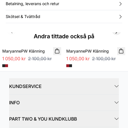
Betalning, leverans och retur
Skötsel & Tvättråd
Previous slide
Next s
Andra tittade också på
SALE
SALE
MaryannePW Klänning
MaryannePW Klänning
1 050,00 kr
2 100,00 kr
1 050,00 kr
2 100,00 kr
KUNDSERVICE
INFO
PART TWO & YOU KUNDKLUBB