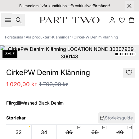
Bli medlem i vår kundklubb – få exklusiva förmåner!
Sök
Logga in
Ko
Förstasida
Ala produkter
Klänningar
CirkePW Denim Klänning
SALE
CirkePW Denim Klänning
1 020,00 kr
1 700,00 kr
Färg:
Washed Black Denim
Storlekar
Storleksguide
32
34
36
38
40