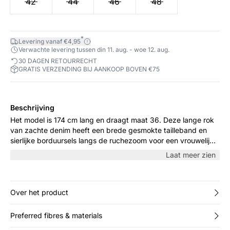
42
44
46
48
*
Levering vanaf €4,95
Verwachte levering tussen din 11. aug. - woe 12. aug.
30 DAGEN RETOURRECHT
GRATIS VERZENDING BIJ AANKOOP BOVEN €75
Beschrijving
Het model is 174 cm lang en draagt maat 36. Deze lange rok
van zachte denim heeft een brede gesmokte tailleband en
sierlijke borduursels langs de ruchezoom voor een vrouwelijke,
relaxte uitstraling. De stof valt soepel rond het lichaam en is
Laat meer zien
perfect voor dagelijks gebruik of op vakantie. Combineer met
een eenvoudige top of blouse.
Over het product
Preferred fibres & materials