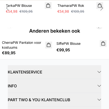
TerkaPW Blouse
ThamaraPW Rok
Previous slide
Next
€54,98
€109,95
€54,98
€109,95
Previous slide
Next s
Anderen bekeken ook
CherraPW Pantalon voor
NIEUWE
SiffePW Blouse
NIEUWE
kostuums
€99,95
€89,95
KLANTENSERVICE
INFO
PART TWO & YOU KLANTENCLUB