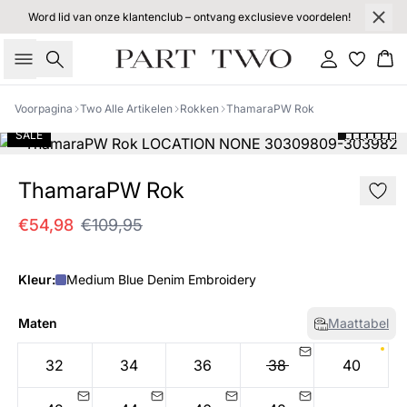
Word lid van onze klantenclub – ontvang exclusieve voordelen!
Zoeken
Inloggen
Wi
Voorpagina
Two Alle Artikelen
Rokken
ThamaraPW Rok
SALE
ThamaraPW Rok
€54,98
€109,95
Kleur:
Medium Blue Denim Embroidery
Maten
Maattabel
32
34
36
38
40