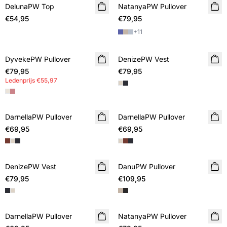
DelunaPW Top
NIEUWE
NatanyaPW Pullover
NIEUWE
€54,95
€79,95
+
11
DyvekePW Pullover
NIEUWE
DenizePW Vest
NIEUWE
€79,95
MEMBERS DEAL
€79,95
Ledenprijs
€55,97
DarnellaPW Pullover
NIEUWE
DarnellaPW Pullover
NIEUWE
€69,95
€69,95
DenizePW Vest
NIEUWE
DanuPW Pullover
NIEUWE
€79,95
€109,95
DarnellaPW Pullover
NIEUWE
NatanyaPW Pullover
NIEUWE