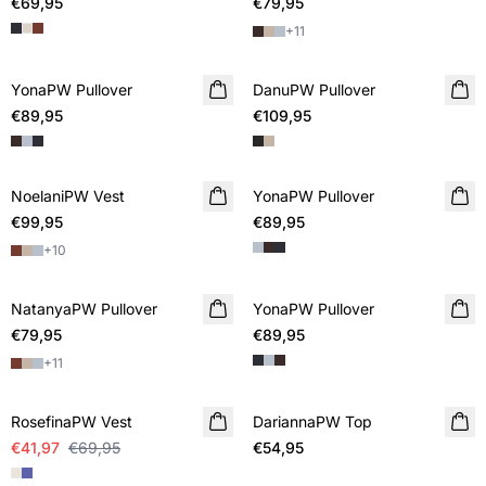
€69,95
€79,95
+
11
YonaPW Pullover
NIEUWE
DanuPW Pullover
NIEUWE
€89,95
€109,95
NoelaniPW Vest
NIEUWE
YonaPW Pullover
NIEUWE
€99,95
€89,95
+
10
NatanyaPW Pullover
NIEUWE
YonaPW Pullover
NIEUWE
€79,95
€89,95
+
11
SALE
RosefinaPW Vest
DariannaPW Top
NIEUWE
€41,97
€69,95
€54,95
SALE