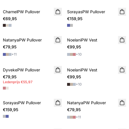
CharnelPW Pullover
NIEUWE
SorayasPW Pullover
NIEUWE
€69,95
€159,95
NatanyaPW Pullover
NIEUWE
NoelaniPW Vest
NIEUWE
€79,95
€99,95
+
11
+
10
DyvekePW Pullover
NIEUWE
NoelaniPW Vest
NIEUWE
€79,95
MEMBERS DEAL
€99,95
Ledenprijs
€55,97
+
10
SorayasPW Pullover
NIEUWE
NatanyaPW Pullover
NIEUWE
€159,95
€79,95
+
11