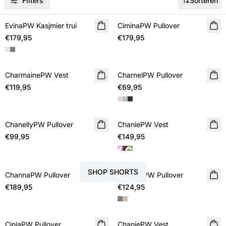
Filters
Sorteren
EvinaPW Kasjmier trui
NIEUWE
CiminaPW Pullover
NIEUWE
€179,95
€179,95
COMING SOON
CharmainePW Vest
NIEUWE
CharnelPW Pullover
NIEUWE
€119,95
COMING SOON
€69,95
ChanellyPW Pullover
NIEUWE
ChaniePW Vest
NIEUWE
€99,95
COMING SOON
€149,95
MAAK DE LOOK COMPLEET
SHOP SHORTS
ChannaPW Pullover
NIEUWE
ChanillaPW Pullover
NIEUWE
€189,95
COMING SOON
€124,95
CiniaPW Pullover
NIEUWE
ChaniePW Vest
NIEUWE