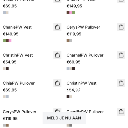
€69,95
€149,95
ChaniePW Vest
NIEUWE
CerysPW Pullover
NIEUWE
€149,95
€119,95
ChristinPW Vest
NIEUWE
CharnelPW Pullover
NIEUWE
€54,95
€69,95
CiniaPW Pullover
NIEUWE
ChristinPW Vest
NIEUWE
Word lid van PART TWO & YOU
€69,95
€54,95
Ontvang speciale voordelen, exclusieve kortingen en
toegang vóór iedereen anders.
CerysPW Pullover
NIEUWE
ChanillaPW Pullover
NIEUWE
MELD JE NU AAN
€119,95
€124,95