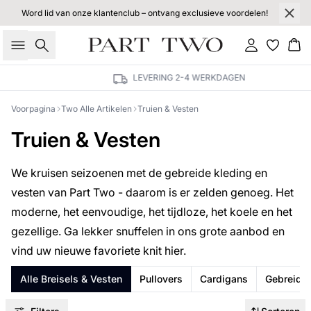
Word lid van onze klantenclub – ontvang exclusieve voordelen!
Zoeken
Inloggen
Wi
LEVERING 2-4 WERKDAGEN
Voorpagina
Two Alle Artikelen
Truien & Vesten
Truien & Vesten
We kruisen seizoenen met de gebreide kleding en
vesten van Part Two - daarom is er zelden genoeg. Het
moderne, het eenvoudige, het tijdloze, het koele en het
gezellige. Ga lekker snuffelen in ons grote aanbod en
vind uw nieuwe favoriete knit hier.
Alle Breisels & Vesten
Pullovers
Cardigans
Gebreide 