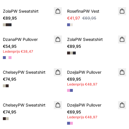
ZolaPW Sweatshirt
NIEUWE
RosefinaPW Vest
€89,95
€41,97
€69,95
DzanaPW Pullover
NIEUWE
ZolaPW Sweatshirt
NIEUWE
€54,95
MEMBERS DEAL
€89,95
Ledenprijs
€38,47
ChelseyPW Sweatshirt
NIEUWE
DzejlaPW Pullover
NIEUWE
€74,95
€69,95
MEMBERS DEAL
Ledenprijs
€48,97
ChelseyPW Sweatshirt
NIEUWE
DzejlaPW Pullover
NIEUWE
€74,95
€69,95
MEMBERS DEAL
Ledenprijs
€48,97