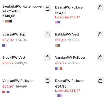
EverlottaPW Kortemouwen
NIEUWE
DzanaPW Pullover
NIEUWE
kasjmiertrui
€54,95
MEMBERS DEAL
€149,95
Ledenprijs
€38,47
SALE
SALE
BolissaPW Top
BatildaPW Vest
€32,97
€54,95
€53,97
€89,95
SALE
SALE
BrookiPW Vest
VaraianPW Pullover
€65,97
€109,95
€32,97
€54,95
SALE
VaraianPW Pullover
DzanaPW Pullover
NIEUWE
€32,97
€54,95
€54,95
MEMBERS DEAL
Ledenprijs
€38,47