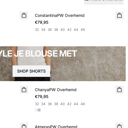
ConstantinaPW Overhemd
NIEUWE
€79,95
32
34
36
38
40
42
44
46
YLE JE BLOUSE MET
SHOP SHORTS
ChanyaPW Overhemd
NIEUWE
€79,95
32
34
36
38
40
42
44
46
AlmerasPW Overhemd
NIEUWE