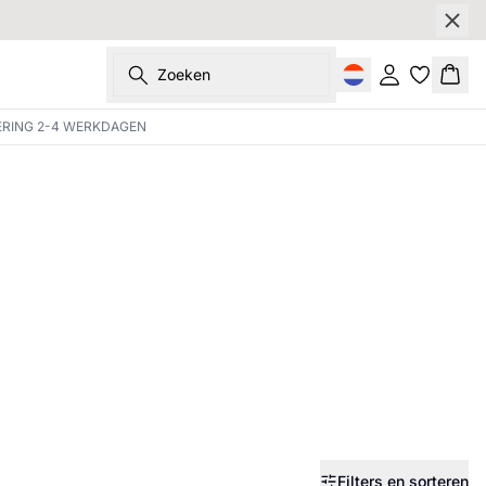
Zoeken
Inloggen
Wink
ERING 2-4 WERKDAGEN
Filters en sorteren