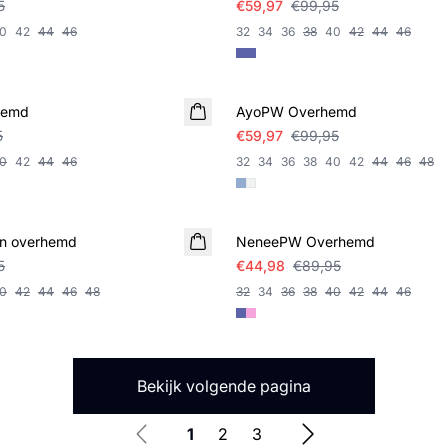
5
€59,97
€99,95
0
42
44
46
32
34
36
38
40
42
44
46
SALE
hemd
AyoPW Overhemd
5
€59,97
€99,95
0
42
44
46
32
34
36
38
40
42
44
46
48
SALE
en overhemd
NeneePW Overhemd
5
€44,98
€89,95
0
42
44
46
48
32
34
36
38
40
42
44
46
Bekijk volgende pagina
1
2
3