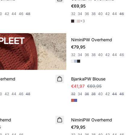
€69,95
0
42
44
46
48
32
34
36
38
40
42
44
46
+
3
PLEET
NiminiPW Overhemd
€79,95
32
34
36
38
40
42
44
46
SALE
verhemd
BjankaPW Blouse
€41,97
€69,95
0
42
44
46
48
32
34
36
38
40
42
44
46
rhemd
NiminiPW Overhemd
5
€79,95
0
42
44
46
32
34
36
38
40
42
44
46