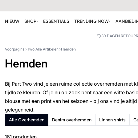
NIEUW
SHOP
ESSENTIALS
TRENDING NOW
AANBIEDI
30 DAGEN RETOUR
Voorpagina
Two Alle Artikelen
Hemden
Hemden
Bij Part Two vind je een ruime collectie overhemden met k
tijdloze kleuren. Of je nu op zoek bent naar een witte bas
blouse met een print van het seizoen – bij ons vind je altijd
gelegenheid.
Alle Overhemden
Denim overhemden
Linnen shirts
G
161 producten