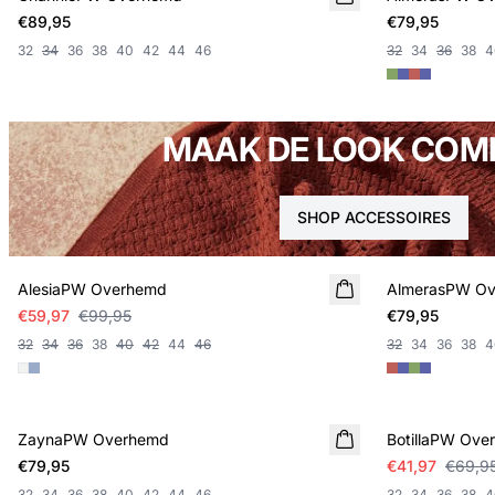
€89,95
€79,95
32
34
36
38
40
42
44
46
32
34
36
38
4
MAAK DE LOOK COM
SHOP ACCESSOIRES
SALE
AlesiaPW Overhemd
AlmerasPW O
NIEUWE
€59,97
€99,95
€79,95
32
34
36
38
40
42
44
46
32
34
36
38
4
SALE
ZaynaPW Overhemd
NIEUWE
BotillaPW Ove
€79,95
€41,97
€69,9
32
34
36
38
40
42
44
46
32
34
36
38
4