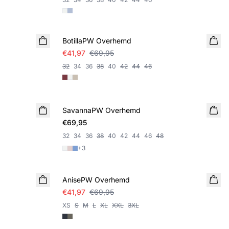
SALE
BotillaPW Overhemd
€41,97
€69,95
32
34
36
38
40
42
44
46
SavannaPW Overhemd
€69,95
32
34
36
38
40
42
44
46
48
+
3
SALE
AnisePW Overhemd
€41,97
€69,95
XS
S
M
L
XL
XXL
3XL
SALE