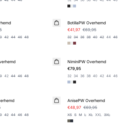
SALE
rhemd
BotillaPW Overhemd
5
€41,97
€69,95
0
42
44
46
48
32
34
36
38
40
42
44
46
verhemd
NiminiPW Overhemd
€79,95
0
42
44
46
48
32
34
36
38
40
42
44
46
SALE
verhemd
AnisePW Overhemd
5
€48,97
€69,95
0
42
44
46
48
XS
S
M
L
XL
XXL
3XL
SALE