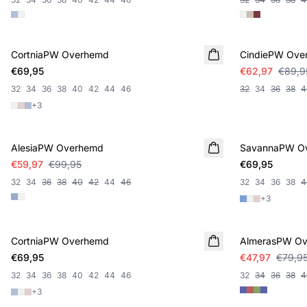
SALE
CortniaPW Overhemd
CindiePW Ove
€69,95
€62,97
€89,9
32
34
36
38
40
42
44
46
32
34
36
38
4
+
3
SALE
AlesiaPW Overhemd
SavannaPW O
€59,97
€99,95
€69,95
32
34
36
38
40
42
44
46
32
34
36
38
4
+
3
SALE
CortniaPW Overhemd
AlmerasPW O
€69,95
€47,97
€79,9
32
34
36
38
40
42
44
46
32
34
36
38
4
+
3
SALE
SALE