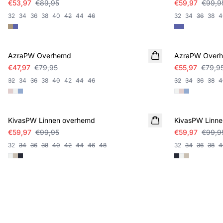
€53,97
€89,95
€59,97
€99,9
32
34
36
38
40
42
44
46
32
34
36
38
4
SALE
SALE
AzraPW Overhemd
AzraPW Over
€47,97
€79,95
€55,97
€79,9
32
34
36
38
40
42
44
46
32
34
36
38
4
SALE
SALE
KivasPW Linnen overhemd
KivasPW Linn
€59,97
€99,95
€59,97
€99,9
32
34
36
38
40
42
44
46
48
32
34
36
38
4