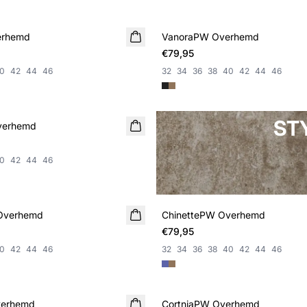
erhemd
VanoraPW Overhemd
NIEUWE
€79,95
0
42
44
46
32
34
36
38
40
42
44
46
ST
verhemd
0
42
44
46
 Overhemd
ChinettePW Overhemd
NIEUWE
€79,95
0
42
44
46
32
34
36
38
40
42
44
46
verhemd
CortniaPW Overhemd
NIEUWE