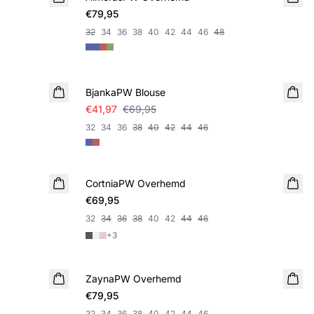
€79,95
32
34
36
38
40
42
44
46
48
SALE
BjankaPW Blouse
€41,97
€69,95
32
34
36
38
40
42
44
46
CortniaPW Overhemd
NIEUWE
€69,95
32
34
36
38
40
42
44
46
+
3
ZaynaPW Overhemd
NIEUWE
€79,95
32
34
36
38
40
42
44
46