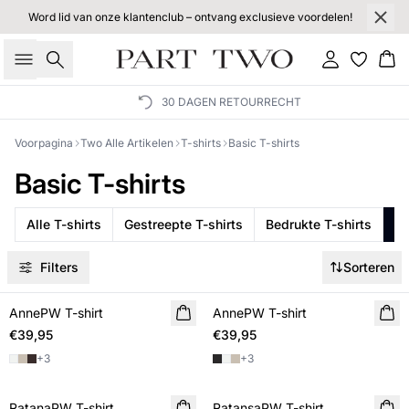
Word lid van onze klantenclub – ontvang exclusieve voordelen!
Zoeken
Inloggen
Wi
30 DAGEN RETOURRECHT
Voorpagina
Two Alle Artikelen
T-shirts
Basic T-shirts
Basic T-shirts
Alle T-shirts
Gestreepte T-shirts
Bedrukte T-shirts
Ba
Filters
Sorteren
AnnePW T-shirt
NIEUWE
AnnePW T-shirt
€39,95
€39,95
+
3
+
3
RatanaPW T-shirt
RatansaPW T-shirt