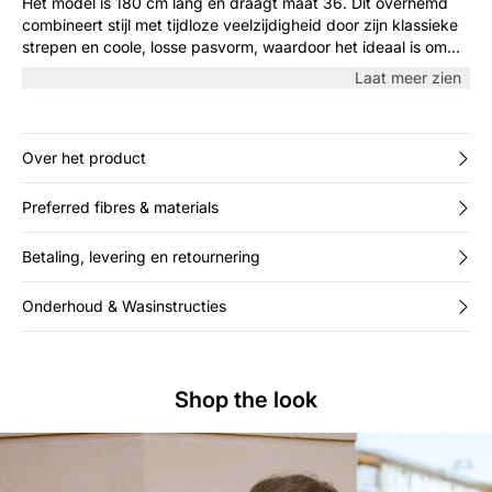
Het model is 180 cm lang en draagt maat 36. Dit overhemd
combineert stijl met tijdloze veelzijdigheid door zijn klassieke
strepen en coole, losse pasvorm, waardoor het ideaal is om
een ontspannen maar toch verfijnde look te creëren. Perfect
Laat meer zien
om te combineren met je favoriete broek of rok en een vleugje
klassieke coolheid toe te voegen aan je alledaagse outfit.
Over het product
Preferred fibres & materials
Betaling, levering en retournering
Onderhoud & Wasinstructies
Shop the look