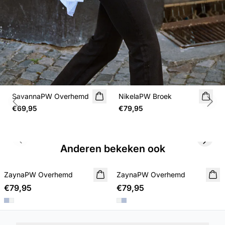
SavannaPW Overhemd
NikelaPW Broek
Previous slide
Next
€69,95
€79,95
Previous slide
Next s
Anderen bekeken ook
ZaynaPW Overhemd
NIEUWE
ZaynaPW Overhemd
NIEUWE
€79,95
€79,95