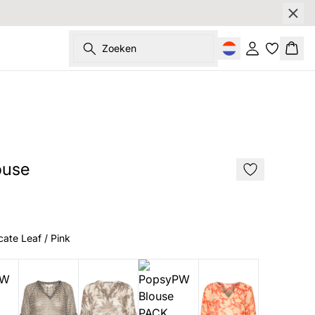
Zoeken
Inloggen
Wink
SALE
ouse
cate Leaf / Pink