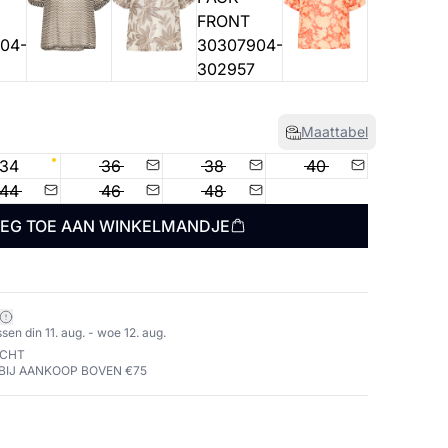
Maattabel
34
36
38
40
44
46
48
EG TOE AAN WINKELMANDJE
en din 11. aug. - woe 12. aug.
ECHT
BIJ AANKOOP BOVEN €75