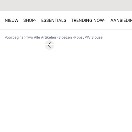
NIEUW
SHOP
ESSENTIALS
TRENDING NOW
AANBIEDI
Voorpagina
Two Alle Artikelen
Bloezen
PopsyPW Blouse
SALE
Previous slide