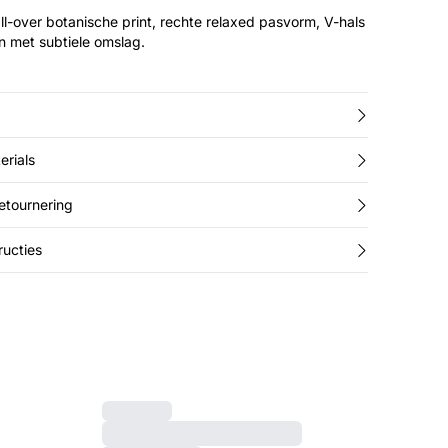
ll-over botanische print, rechte relaxed pasvorm, V-hals
n met subtiele omslag.
erials
retournering
ucties