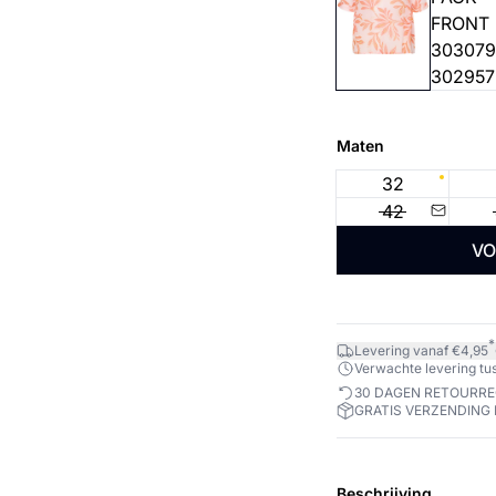
Maten
32
42
VO
*
Levering vanaf €4,95
Verwachte levering tuss
30 DAGEN RETOURR
GRATIS VERZENDING 
Beschrijving