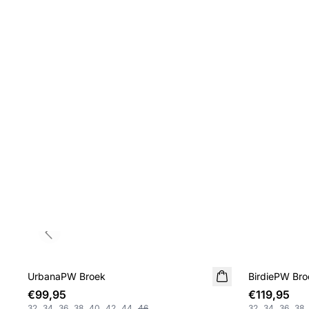
Previous slide
UrbanaPW Broek
BirdiePW Bro
€99,95
€119,95
32
34
36
38
40
42
44
46
32
34
36
38