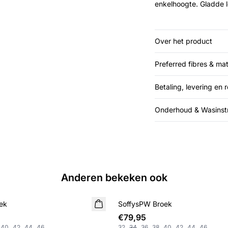
enkelhoogte. Gladde l
Over het product
Preferred fibres & mat
Betaling, levering en 
Onderhoud & Wasinstr
Anderen bekeken ook
ek
SoffysPW Broek
€79,95
40
42
44
46
32
34
36
38
40
42
44
46