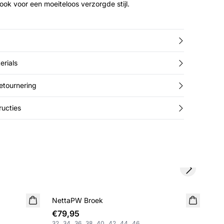
ook voor een moeiteloos verzorgde stijl.
erials
retournering
ucties
Next slide
SA
NettaPW Broek
Sa
€79,95
€4
32
34
36
38
40
42
44
46
Besc