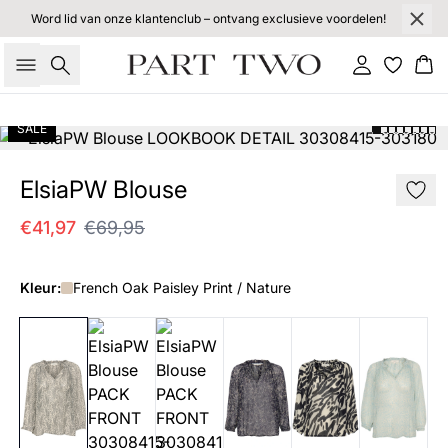
Word lid van onze klantenclub – ontvang exclusieve voordelen!
Zoeken
Inloggen
Wi
SALE
ElsiaPW Blouse
€41,97
€69,95
Kleur:
French Oak Paisley Print / Nature