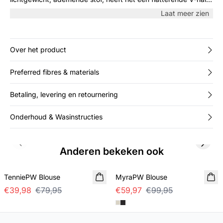
lange mouwen en een ontspannen pasvorm. Perfect voor
Laat meer zien
zowel werk als casual uitjes, combineer het met op maat
gemaakte broeken of jeans voor een verfijnde look.
Over het product
Preferred fibres & materials
Betaling, levering en retournering
Onderhoud & Wasinstructies
Previous slide
Next s
Anderen bekeken ook
SALE
SALE
TenniePW Blouse
MyraPW Blouse
€39,98
€79,95
€59,97
€99,95