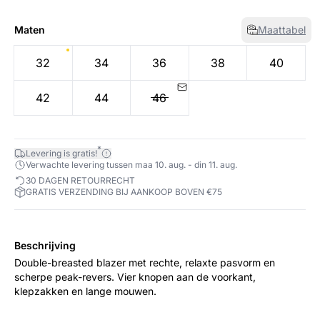
Maten
Maattabel
32
34
36
38
40
42
44
46
*
Levering is gratis!
Verwachte levering tussen maa 10. aug. - din 11. aug.
30 DAGEN RETOURRECHT
GRATIS VERZENDING BIJ AANKOOP BOVEN €75
Beschrijving
Double-breasted blazer met rechte, relaxte pasvorm en
scherpe peak-revers. Vier knopen aan de voorkant,
klepzakken en lange mouwen.