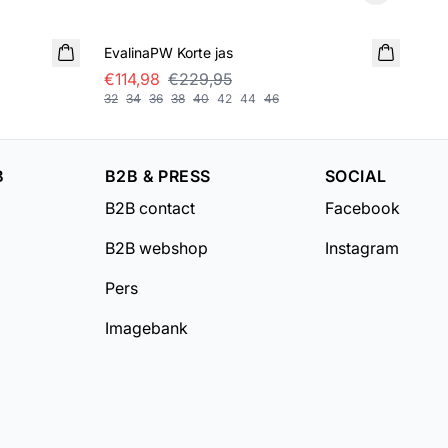
SALE
SA
EvalinaPW Korte jas
Siv
€114,98
€229,95
€1
32
34
36
38
40
42
44
46
32
B
B2B & PRESS
SOCIAL
B2B contact
Facebook
B2B webshop
Instagram
Pers
Imagebank