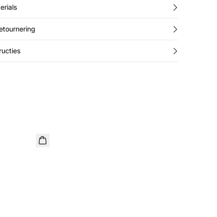
erials
retournering
ucties