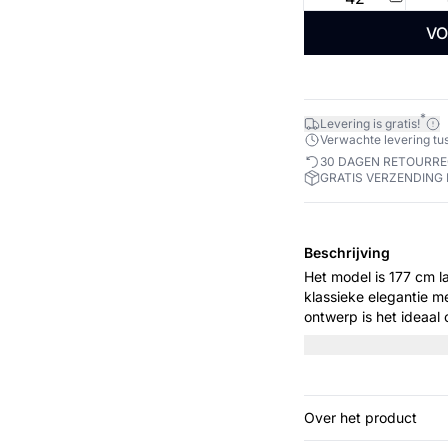
VO
*
Levering is gratis!
Verwachte levering tus
30 DAGEN RETOURR
GRATIS VERZENDING 
Beschrijving
Het model is 177 cm lang en draag
klassieke elegantie m
ontwerp is het ideaal
avondevenementen. Dr
warmere seizoenen.
Over het product