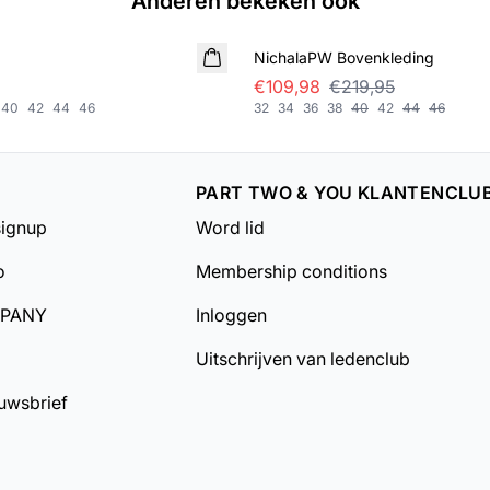
Anderen bekeken ook
SALE
NichalaPW Bovenkleding
€109,98
€219,95
40
42
44
46
32
34
36
38
40
42
44
46
PART TWO & YOU KLANTENCLU
signup
Word lid
o
Membership conditions
MPANY
Inloggen
Uitschrijven van ledenclub
uwsbrief