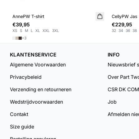
AnnePW T-shirt
NIEUWE
CellyPW Jas
NIEUWE
€39,95
€229,95
XS
S
M
L
XL
XXL
3XL
32
34
36
38
+
3
KLANTENSERVICE
INFO
Algemene Voorwaarden
Nieuwsbrief 
Privacybeleid
Over Part Tw
Verzending en retourneren
CSR DK CO
Wedstrijdvoorwaarden
Job
Contakt
Afmelden nie
Size guide