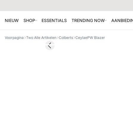
NIEUW
SHOP
ESSENTIALS
TRENDING NOW
AANBIEDI
Voorpagina
Two Alle Artikelen
Colberts
CeylaePW Blazer
SALE
Previous slide