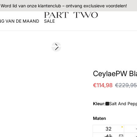
Word lid van onze klantenclub – ontvang exclusieve voordelen!
NG VAN DE MAAND
SALE
SALE
Next slide
CeylaePW Bl
€114,98
€229,95
Kleur:
Salt And Pepp
Maten
32
42