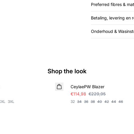
Preferred fibres & mat
Betaling, levering en 
Onderhoud & Wasinstr
Shop the look
SALE
t
CeylaePW Blazer
€114,98
€229,95
XXL
3XL
32
34
36
38
40
42
44
46