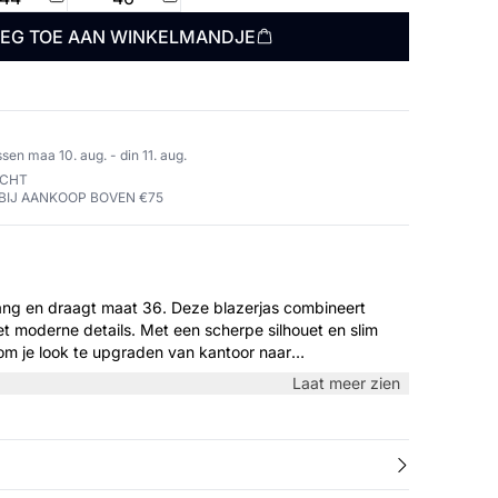
EG TOE AAN WINKELMANDJE
sen maa 10. aug. - din 11. aug.
ECHT
BIJ AANKOOP BOVEN €75
t maat 36. Deze blazerjas combineert
et moderne details. Met een scherpe silhouet en slim
 om je look te upgraden van kantoor naar
aag het binnen tijdens de koude maanden en buiten in
Laat meer zien