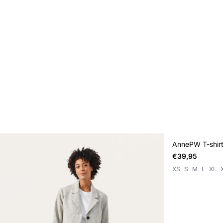
AnnePW T-shir
NIEUWE
€39,95
XS
S
M
L
XL