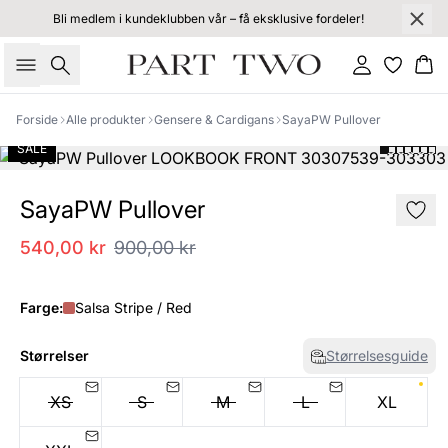
Bli medlem i kundeklubben vår – få eksklusive fordeler!
Søk
Logg inn
Ha
Forside
Alle produkter
Gensere & Cardigans
SayaPW Pullover
SALE
SayaPW Pullover
540,00 kr
900,00 kr
Farge:
Salsa Stripe / Red
Størrelser
Størrelsesguide
XS
S
M
L
XL