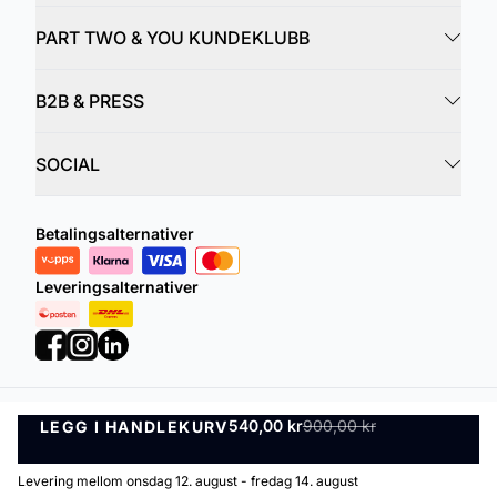
PART TWO & YOU KUNDEKLUBB
B2B & PRESS
SOCIAL
Betalingsalternativer
Leveringsalternativer
540,00 kr
900,00 kr
LEGG I HANDLEKURV
Personvernregler
Vilkår og betingelser
LEGG I HANDLEKURV
©
DK Company Online AS
2026
Levering mellom onsdag 12. august - fredag 14. august