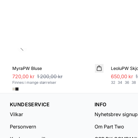
Previous slide
SALE
SALE
MyraPW Bluse
LeoluPW Skjo
720,00 kr
1 200,00 kr
650,00 kr
1
Finnes i mange størrelser
32
34
36
38
KUNDESERVICE
INFO
Vilkar
Nyhetsbrev signup
Personvern
Om Part Two