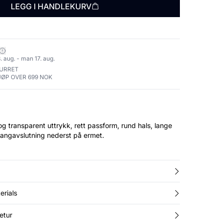
LEGG I HANDLEKURV
. aug. - man 17. aug.
TURRET
JØP OVER 699 NOK
g transparent uttrykk, rett passform, rund hals, lange
langavslutning nederst på ermet.
erials
etur