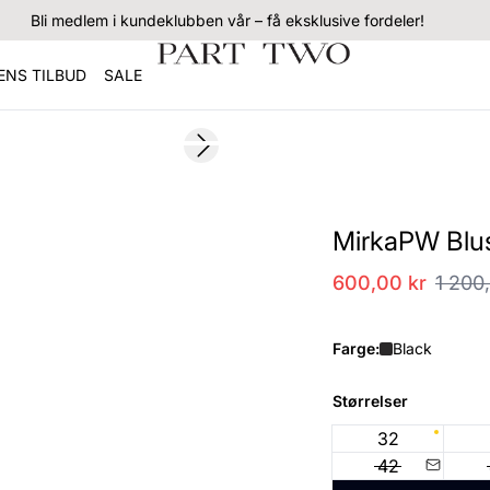
Bli medlem i kundeklubben vår – få eksklusive fordeler!
NS TILBUD
SALE
SALE
Next slide
MirkaPW Blu
600,00 kr
1 200
Farge:
Black
Størrelser
32
42