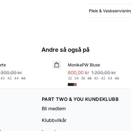
Pleie & Vaskeanvisnin
Andre så også på
SALE
rte
MonikaPW Bluse
 300,00 kr
600,00 kr
1 200,00 kr
40
42
44
46
32
34
36
38
40
42
44
46
PART TWO & YOU KUNDEKLUBB
Bli medlem
Klubbvilkår