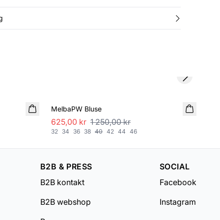
g
Next slide
SALE
SA
MelbaPW Bluse
Leo
625,00 kr
1 250,00 kr
550
32
34
36
38
40
42
44
46
32
B2B & PRESS
SOCIAL
B2B kontakt
Facebook
B2B webshop
Instagram