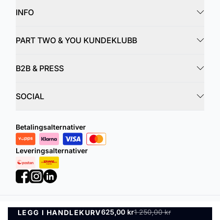
INFO
PART TWO & YOU KUNDEKLUBB
B2B & PRESS
SOCIAL
Betalingsalternativer
Leveringsalternativer
625,00 kr
1 250,00 kr
LEGG I HANDLEKURV
Personvernregler
Vilkår og betingelser
LEGG I HANDLEKURV