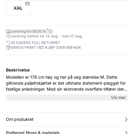
XXL
*
Levering fra 59,00 kr
Levering mellom tor 13. aug. - man 17. aug.
30 DAGERS FULL RETURRET
GRATIS FRAKT VED KJØP OVER 699 NOK
Beskrivelse
Modellen er 176 cm høy og har på seg størrelse M. Dette
glitrende paljettskjørtet er det ultimate statement-plagget for
festlige anledninger. Med sin skimrende overflate tilfører det
glamour til ethvert antrekk. Den korte lengden gjør det ideelt
Vis mer
for både høye hæler og flate sko.
Om produktet
Preferred fibres & materials