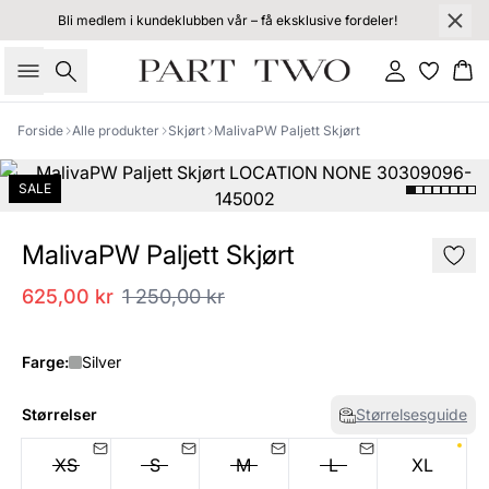
Bli medlem i kundeklubben vår – få eksklusive fordeler!
Søk
Logg inn
Ha
Forside
Alle produkter
Skjørt
MalivaPW Paljett Skjørt
SALE
MalivaPW Paljett Skjørt
625,00 kr
1 250,00 kr
Farge:
Silver
Størrelser
Størrelsesguide
XS
S
M
L
XL