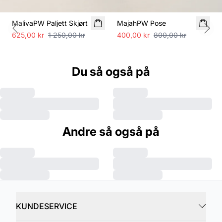
SALE
SALE
MalivaPW Paljett Skjørt
MajahPW Pose
Previous slide
Next
625,00 kr
1 250,00 kr
400,00 kr
800,00 kr
Du så også på
Andre så også på
KUNDESERVICE