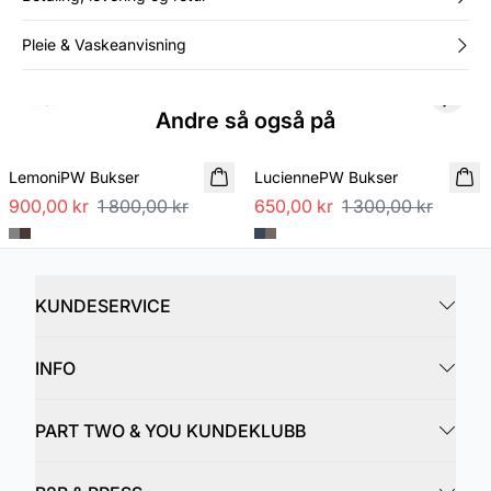
Pleie & Vaskeanvisning
Previous slide
Next s
Andre så også på
SALE
SALE
LemoniPW Bukser
LuciennePW Bukser
900,00 kr
1 800,00 kr
650,00 kr
1 300,00 kr
KUNDESERVICE
INFO
PART TWO & YOU KUNDEKLUBB