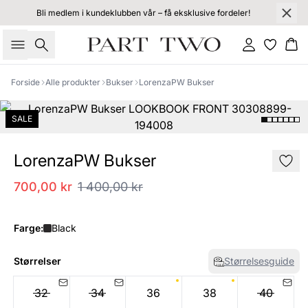
Bli medlem i kundeklubben vår – få eksklusive fordeler!
Søk
Logg inn
Ha
Forside
Alle produkter
Bukser
LorenzaPW Bukser
SALE
LorenzaPW Bukser
700,00 kr
1 400,00 kr
Farge:
Black
Størrelser
Størrelsesguide
32
34
36
38
40