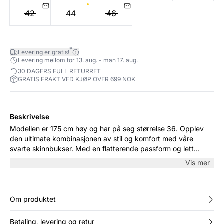
42
44
46
*
Levering er gratis!
Levering mellom tor 13. aug. - man 17. aug.
30 DAGERS FULL RETURRET
GRATIS FRAKT VED KJØP OVER 699 NOK
Beskrivelse
Modellen er 175 cm høy og har på seg størrelse 36. Opplev
den ultimate kombinasjonen av stil og komfort med våre
svarte skinnbukser. Med en flatterende passform og lett
utsving i bena, er de perfekte for både hverdagsbruk og
Vis mer
spesielle anledninger. Kombiner dem med en elegant bluse
eller en casual t-skjorte for en allsidig look.
Om produktet
Betaling, levering og retur