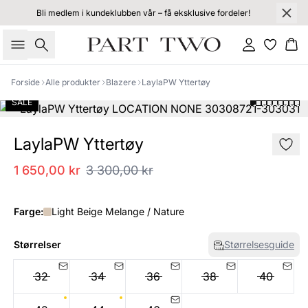
Bli medlem i kundeklubben vår – få eksklusive fordeler!
Søk
Logg inn
Ha
Forside
Alle produkter
Blazere
LaylaPW Yttertøy
SALE
LaylaPW Yttertøy
1 650,00 kr
3 300,00 kr
Farge:
Light Beige Melange / Nature
Størrelser
Størrelsesguide
32
34
36
38
40