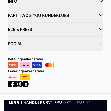
INFO
PART TWO & YOU KUNDEKLUBB
B2B & PRESS
SOCIAL
Betalingsalternativer
Leveringsalternativer
1 650,00 kr
3 300,00 kr
LEGG I HANDLEKURV
Personvernregler
Vilkår og betingelser
LEGG I HANDLEKURV