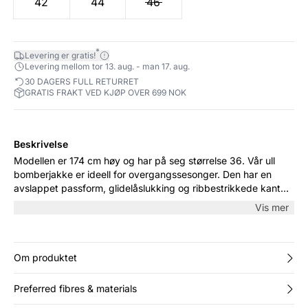
42
44
46
*
Levering er gratis!
Levering mellom tor 13. aug. - man 17. aug.
30 DAGERS FULL RETURRET
GRATIS FRAKT VED KJØP OVER 699 NOK
Beskrivelse
Modellen er 174 cm høy og har på seg størrelse 36. Vår ull
bomberjakke er ideell for overgangssesonger. Den har en
avslappet passform, glidelåslukking og ribbestrikkede kanter
som gir et sporty preg. Laget av mykt ullmateriale som sikrer
Vis mer
varme og komfort hele dagen. Perfekt for både avslappede
og mer formelle anledninger.
Om produktet
Preferred fibres & materials