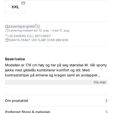
XXL
*
Levering er gratis!
Levering mellom tor 13. aug. - man 17. aug.
30 DAGERS FULL RETURRET
GRATIS FRAKT VED KJØP OVER 699 NOK
Beskrivelse
Modellen er 178 cm høy og har på seg størrelse M. Vår sporty
jakke med glidelås kombinerer komfort og stil. Med
kontraststriper på ermene og kragen samt en avslappet
passform, er den perfekt for både hverdagsbruk og fritid.
Vis mer
Laget av mykt, stretchbart materiale for optimal
bevegelsesfrihet.
Om produktet
Preferred fibres & materials