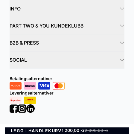
INFO
PART TWO & YOU KUNDEKLUBB
B2B & PRESS
SOCIAL
Betalingsalternativer
Leveringsalternativer
1 200,00 kr
2 000,00 kr
LEGG I HANDLEKURV
Personvernregler
Vilkår og betingelser