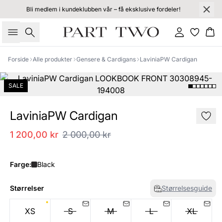
Bli medlem i kundeklubben vår – få eksklusive fordeler!
Søk
Logg inn
Ha
Forside
Alle produkter
Gensere & Cardigans
LaviniaPW Cardigan
SALE
LaviniaPW Cardigan
1 200,00 kr
2 000,00 kr
Farge:
Black
Størrelser
Størrelsesguide
XS
S
M
L
XL