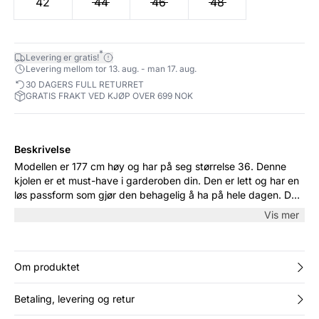
42
44
46
48
*
Levering er gratis!
Levering mellom tor 13. aug. - man 17. aug.
30 DAGERS FULL RETURRET
GRATIS FRAKT VED KJØP OVER 699 NOK
Beskrivelse
Modellen er 177 cm høy og har på seg størrelse 36. Denne
kjolen er et must-have i garderoben din. Den er lett og har en
løs passform som gjør den behagelig å ha på hele dagen. De
lange ermene gir et elegant utseende, og det vevde
Vis mer
materialet føles mykt mot huden. Perfekt for enhver
anledning.
Om produktet
Betaling, levering og retur