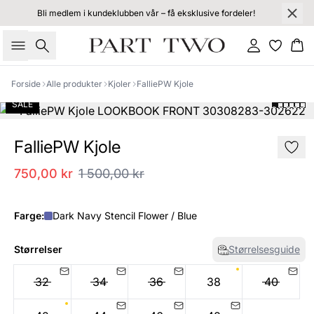
Bli medlem i kundeklubben vår – få eksklusive fordeler!
Søk
Logg inn
Ha
Forside
Alle produkter
Kjoler
FalliePW Kjole
SALE
FalliePW Kjole
750,00 kr
1 500,00 kr
Farge:
Dark Navy Stencil Flower / Blue
Størrelser
Størrelsesguide
32
34
36
38
40