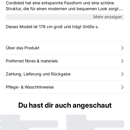
Cordkleid hat eine entspannte Passform und eine schöne
Struktur, die für einen modernen und bequemen Look sorgt.
Die leicht gepufften Ärmel und der V-Ausschnitt verleihen ihm
Mehr anzeigen
eine feminine Note, während das weiche Material den ganzen
Tag über Komfort bietet. Kombinieren Sie es mit Strumpfhosen
Dieses Modell ist 178 cm groß und trägt Größe s.
und Stiefeln für einen eleganten Herbstlook.
Über das Produkt
Preferred fibres & materials
Zahlung, Lieferung und Rückgabe
Pflege- & Waschhinweise
Du hast dir auch angeschaut