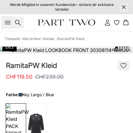
Werde Mitglied in unserem Kundenclub – sichere dir exklusive
Vorteile!
Suche
Einloggen
Wa
Titelseite
Alle Artikel
Kleider
RamitaPW Kleid
SALE
178 cm • s
RamitaPW Kleid
CHF119.50
CHF239.00
Farbe:
Key Largo / Blue