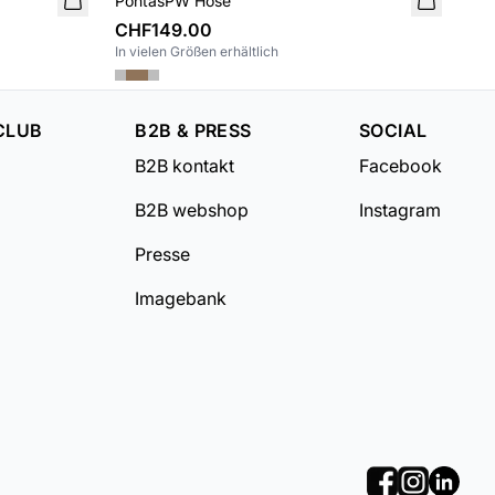
PontasPW Hose
Po
CHF149.00
CH
In vielen Größen erhältlich
In v
CLUB
B2B & PRESS
SOCIAL
B2B kontakt
Facebook
B2B webshop
Instagram
Presse
Imagebank