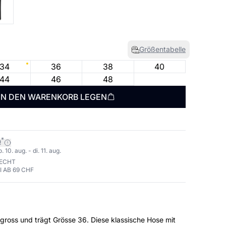
Größentabelle
34
36
38
40
44
46
48
IN DEN WARENKORB LEGEN
*
!
10. aug. - di. 11. aug.
RECHT
 AB 69 CHF
rägt Grösse 36. Diese klassische Hose mit