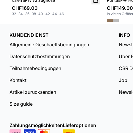
CherraPW Anzughose
PontasPW H
CHF169.00
CHF149.00
32
34
36
38
40
42
44
46
In vielen Größen
KUNDENDIENST
INFO
Allgemeine Geschaeftsbedingungen
Newsle
Datenschutzbestimmungen
Über 
Teilnahmebedingungen
CSR 
Kontakt
Job
Artikel zurucksenden
Newsle
Size guide
Zahlungsmöglichkeiten
Lieferoptionen