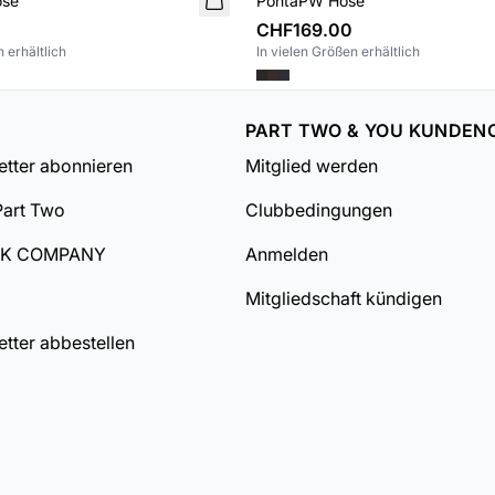
ose
PontaPW Hose
CHF169.00
 erhältlich
In vielen Größen erhältlich
PART TWO & YOU KUNDEN
tter abonnieren
Mitglied werden
Part Two
Clubbedingungen
DK COMPANY
Anmelden
Mitgliedschaft kündigen
tter abbestellen