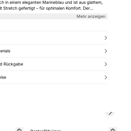
ch in einem eleganten Marineblau und ist aus glattem,
it Stretch gefertigt – für optimalen Komfort. Der
nd der klare Schnitt machen sie perfekt für Büro und
Mehr anzeigen
e mit einem Hemd oder Pulli für einen stilvollen Look.
erials
nd Rückgabe
ise
Next slide