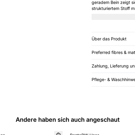
geradem Bein zeigt si
strukturiertem Stoff m
minimalistische Stil u
Alltag. Kombinieren Si
Über das Produkt
Preferred fibres & mat
Zahlung, Lieferung u
Pflege- & Waschhinwe
Andere haben sich auch angeschaut
NEUHEIT