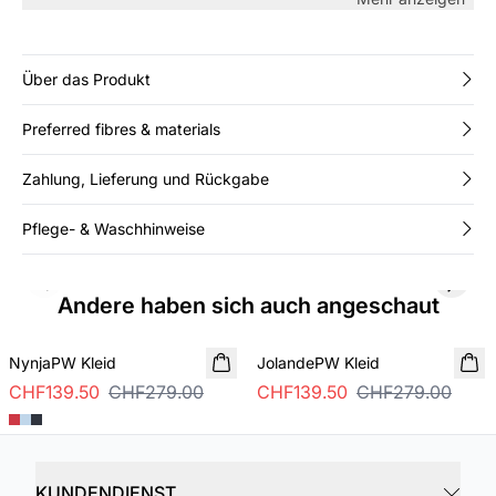
Tragen Sie es mit Sandalen oder Sneakers für einen
modernen, lässigen Sommerlook.
Über das Produkt
Preferred fibres & materials
Zahlung, Lieferung und Rückgabe
Pflege- & Waschhinweise
Previous slide
Next s
Andere haben sich auch angeschaut
SALE
SALE
NynjaPW Kleid
JolandePW Kleid
CHF139.50
CHF279.00
CHF139.50
CHF279.00
KUNDENDIENST