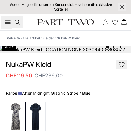
Werde Mitglied in unserem Kundenclub – sichere dir exklusive
Vorteile!
Suche
Einloggen
Wa
Titelseite
Alle Artikel
Kleider
NukaPW Kleid
SALE
NukaPW Kleid
CHF119.50
CHF239.00
Farbe:
After Midnight Graphic Stripe / Blue