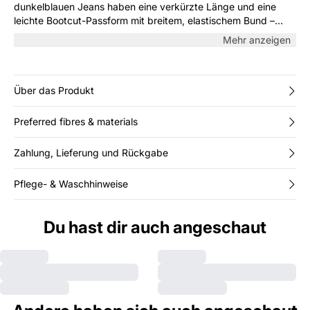
dunkelblauen Jeans haben eine verkürzte Länge und eine
leichte Bootcut-Passform mit breitem, elastischem Bund –
ohne Knopf oder Reissverschluss. Sie sorgen für eine glatte
Mehr anzeigen
Silhouette und hohen Komfort. Kombinieren Sie sie mit Bluse,
Strick oder T-Shirt.
Über das Produkt
Preferred fibres & materials
Zahlung, Lieferung und Rückgabe
Pflege- & Waschhinweise
Du hast dir auch angeschaut