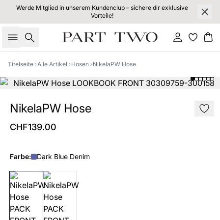
Werde Mitglied in unserem Kundenclub – sichere dir exklusive
Vorteile!
Suche
Einloggen
Wa
Titelseite
Alle Artikel
Hosen
NikelaPW Hose
NikelaPW Hose
CHF139.00
Farbe:
Dark Blue Denim