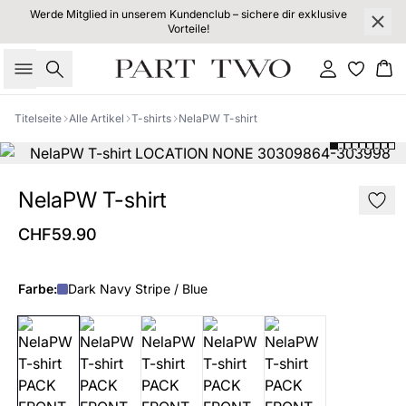
Werde Mitglied in unserem Kundenclub – sichere dir exklusive
Vorteile!
Suche
Einloggen
Wa
Titelseite
Alle Artikel
T-shirts
NelaPW T-shirt
NelaPW T-shirt
CHF59.90
Farbe:
Dark Navy Stripe / Blue