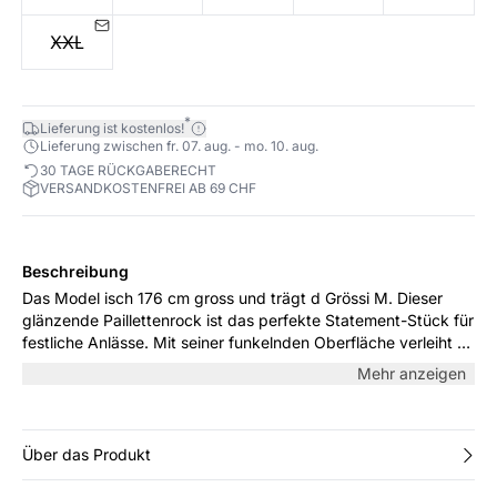
XXL
*
Lieferung ist kostenlos!
Lieferung zwischen fr. 07. aug. - mo. 10. aug.
30 TAGE RÜCKGABERECHT
VERSANDKOSTENFREI AB 69 CHF
Beschreibung
Das Model isch 176 cm gross und trägt d Grössi M. Dieser
glänzende Paillettenrock ist das perfekte Statement-Stück für
festliche Anlässe. Mit seiner funkelnden Oberfläche verleiht er
jedem Outfit Glamour. Die kurze Länge macht ihn ideal für
Mehr anzeigen
sowohl hohe Absätze als auch flache Schuhe.
Über das Produkt