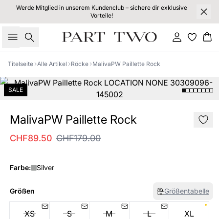
Werde Mitglied in unserem Kundenclub – sichere dir exklusive
Vorteile!
Suche
Einloggen
Wa
Titelseite
Alle Artikel
Röcke
MalivaPW Paillette Rock
SALE
MalivaPW Paillette Rock
CHF89.50
CHF179.00
Farbe:
Silver
Größen
Größentabelle
XS
S
M
L
XL