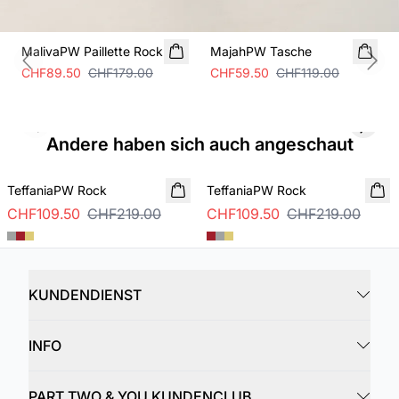
SALE
SALE
MalivaPW Paillette Rock
MajahPW Tasche
Previous slide
Next
CHF89.50
CHF179.00
CHF59.50
CHF119.00
Previous slide
Next s
Andere haben sich auch angeschaut
SALE
SALE
TeffaniaPW Rock
TeffaniaPW Rock
CHF109.50
CHF219.00
CHF109.50
CHF219.00
KUNDENDIENST
INFO
PART TWO & YOU KUNDENCLUB