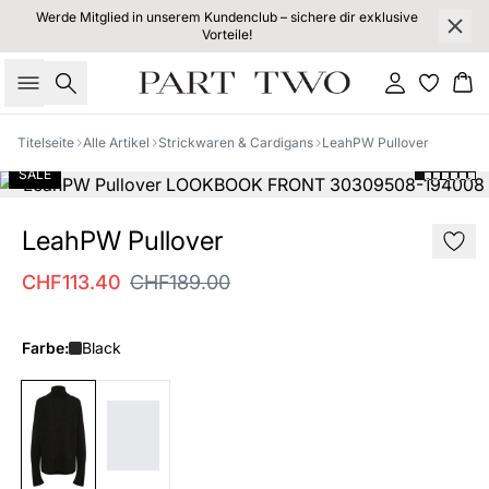
Werde Mitglied in unserem Kundenclub – sichere dir exklusive
Vorteile!
Suche
Einloggen
Wa
Titelseite
Alle Artikel
Strickwaren & Cardigans
LeahPW Pullover
SALE
LeahPW Pullover
CHF113.40
CHF189.00
Farbe:
Black