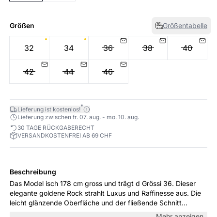
Größen
Größentabelle
32
34
36
38
40
42
44
46
*
Lieferung ist kostenlos!
Lieferung zwischen fr. 07. aug. - mo. 10. aug.
30 TAGE RÜCKGABERECHT
VERSANDKOSTENFREI AB 69 CHF
Beschreibung
Das Model isch 178 cm gross und trägt d Grössi 36. Dieser
elegante goldene Rock strahlt Luxus und Raffinesse aus. Die
leicht glänzende Oberfläche und der fließende Schnitt
schaffen eine raffinierte Silhouette, die den Rock perfekt für
Mehr anzeigen