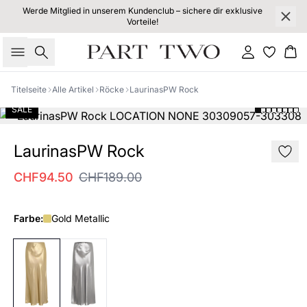
Werde Mitglied in unserem Kundenclub – sichere dir exklusive
Vorteile!
Suche
Einloggen
Wa
Titelseite
Alle Artikel
Röcke
LaurinasPW Rock
SALE
LaurinasPW Rock
CHF94.50
CHF189.00
Farbe:
Gold Metallic