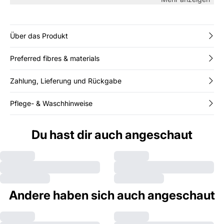
festliche Anlässe macht. Mit seinem elastischen Bund ist er
sowohl bequem als auch stilvoll und lässt sich einfach mit
einem einfachen Oberteil für einen glamourösen Look oder
einem Strickpullover für einen lässigeren Stil kombinieren.
Über das Produkt
Preferred fibres & materials
Zahlung, Lieferung und Rückgabe
Pflege- & Waschhinweise
Du hast dir auch angeschaut
Andere haben sich auch angeschaut