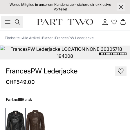
Werde Mitglied in unserem Kundenclub – sichere dir exklusive
Vorteile!
Suche
Einloggen
Wa
Titelseite
Alle Artikel
Blazer
FrancesPW Lederjacke
FrancesPW Lederjacke
CHF549.00
Farbe:
Black