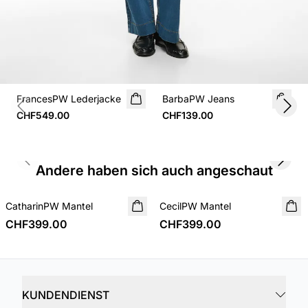
FrancesPW Lederjacke
BarbaPW Jeans
Previous slide
Next
CHF549.00
CHF139.00
Previous slide
Next s
Andere haben sich auch angeschaut
CatharinPW Mantel
NEUHEIT
CecilPW Mantel
NEUHEIT
CHF399.00
CHF399.00
KUNDENDIENST