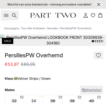
Word lid van onze klantenclub – ontvang exclusieve voordelen!
Zoeken
Inloggen
Wi
Voorpagina
Two Alle Artikelen
Hemden
PersillesPW Overhemd
SALE
PersillesPW Overhemd
€53,97
€89,95
Kleur:
Vetiver Stripe / Green
Maten
Maattabel
32
34
36
38
40