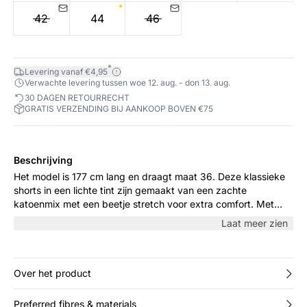
42
44
46
*
Levering vanaf €4,95
Verwachte levering tussen woe 12. aug. - don 13. aug.
30 DAGEN RETOURRECHT
GRATIS VERZENDING BIJ AANKOOP BOVEN €75
Beschrijving
Het model is 177 cm lang en draagt maat 36. Deze klassieke
shorts in een lichte tint zijn gemaakt van een zachte
katoenmix met een beetje stretch voor extra comfort. Met
omgeslagen pijpen en riemlussen zijn ze makkelijk te
Laat meer zien
combineren – ideaal voor warme dagen met een blouse of
casual T-shirt.
Over het product
Preferred fibres & materials