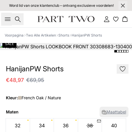
Word lid van onze klantenclub – ontvang exclusieve voordelen!
Zoeken
Inloggen
Wi
Voorpagina
Two Alle Artikelen
Shorts
HanijanPW Shorts
SALE
HanijanPW Shorts
€48,97
€69,95
Kleur:
French Oak / Nature
Maten
Maattabel
32
34
36
38
40