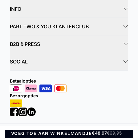
INFO
PART TWO & YOU KLANTENCLUB
B2B & PRESS
SOCIAL
Betaalopties
Bezorgopties
€48,97
€69,95
VOEG TOE AAN WINKELMANDJE
Privacybeleid
Algemene Voorwaarden
VOEG TOE AAN WINKELMANDJE