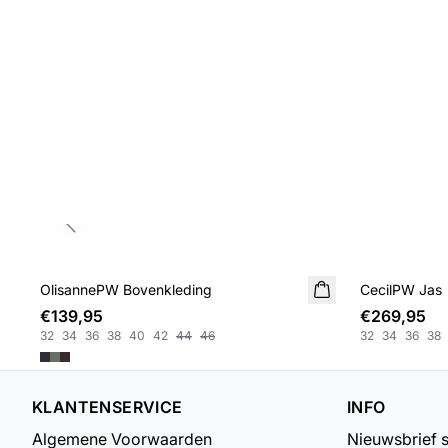
Previous slide
OlisannePW Bovenkleding
NIEUWE
CecilPW Jas
NIEUWE
€139,95
€269,95
32
34
36
38
40
42
44
46
32
34
36
38
KLANTENSERVICE
INFO
Algemene Voorwaarden
Nieuwsbrief 