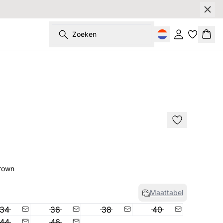
Zoeken
Inloggen
Wink
SALE
Brown
Maattabel
34
36
38
40
44
46