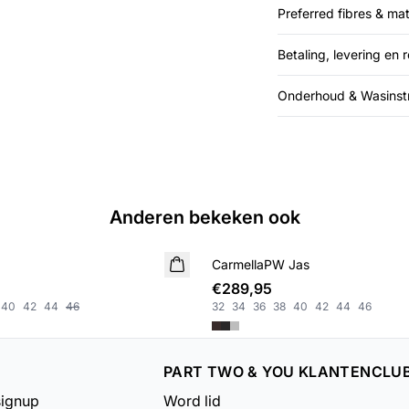
Preferred fibres & mat
Betaling, levering en 
Onderhoud & Wasinstr
Anderen bekeken ook
CarmellaPW Jas
NIEUWE
€289,95
40
42
44
46
32
34
36
38
40
42
44
46
PART TWO & YOU KLANTENCLU
signup
Word lid