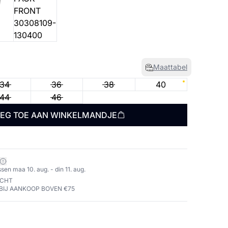
Maattabel
34
36
38
40
44
46
EG TOE AAN WINKELMANDJE
sen maa 10. aug. - din 11. aug.
ECHT
BIJ AANKOOP BOVEN €75