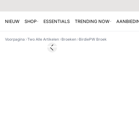
NIEUW
SHOP
ESSENTIALS
TRENDING NOW
AANBIEDI
Voorpagina
Two Alle Artikelen
Broeken
BirdiePW Broek
SALE
Previous slide