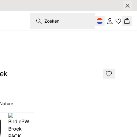
Zoeken
Inloggen
Wink
SALE
oek
 Nature