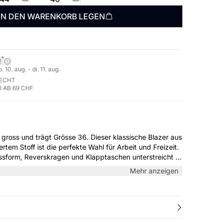
IN DEN WARENKORB LEGEN
*
!
10. aug. - di. 11. aug.
RECHT
 AB 69 CHF
rägt Grösse 36. Dieser klassische Blazer aus
ertem Stoff ist die perfekte Wahl für Arbeit und Freizeit.
 Passform, Reverskragen und Klapptaschen unterstreicht er
itlosen Stil.
Mehr anzeigen