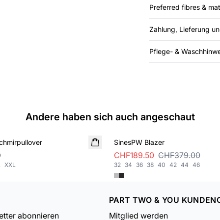
Preferred fibres & mat
Zahlung, Lieferung u
Pflege- & Waschhinwe
Andere haben sich auch angeschaut
SALE
hmirpullover
SinesPW Blazer
0
CHF189.50
CHF379.00
L
XXL
32
34
36
38
40
42
44
46
PART TWO & YOU KUNDEN
tter abonnieren
Mitglied werden