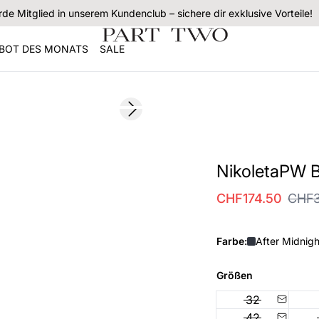
de Mitglied in unserem Kundenclub – sichere dir exklusive Vorteile!
BOT DES MONATS
SALE
SALE
Next slide
NikoletaPW B
CHF174.50
CHF3
Farbe:
After Midnigh
Größen
32
42