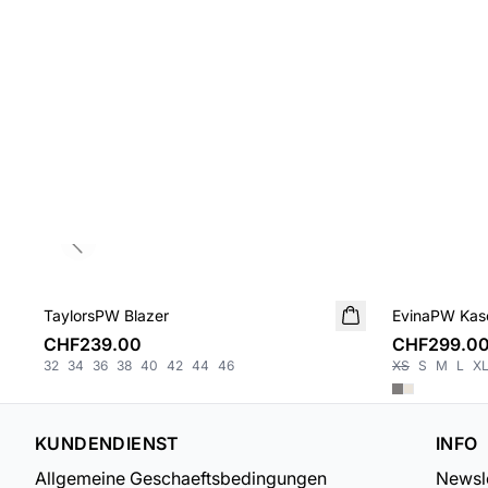
Previous slide
TaylorsPW Blazer
NEUHEIT
EvinaPW Kasc
NEUHEIT
CHF239.00
CHF299.0
32
34
36
38
40
42
44
46
XS
S
M
L
X
KUNDENDIENST
INFO
Allgemeine Geschaeftsbedingungen
Newsle