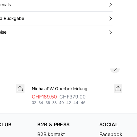
erials
nd Rückgabe
ise
Next slide
SALE
SA
NichalaPW Oberbekleidung
Mai
CHF189.50
CHF379.00
CH
32
34
36
38
40
42
44
46
32
CLUB
B2B & PRESS
SOCIAL
B2B kontakt
Facebook