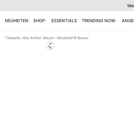
Wer
NEUHEITEN
SHOP
ESSENTIALS
TRENDING NOW
ANGE
Titelseite
Alle Artikel
Blazer
NikoletaPW Blazer
SALE
Previous slide