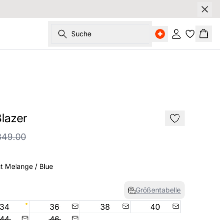
Suche
Einloggen
Ware
SALE
lazer
49.00
t Melange / Blue
Größentabelle
34
36
38
40
44
46